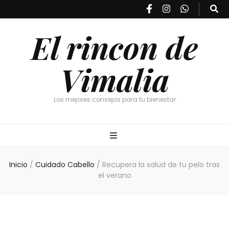
El rincon de
Vimalia
Los mejores consejos para tu bienestar
Inicio
/
Cuidado Cabello
/
Recupera la salud de tu pelo tras
el verano