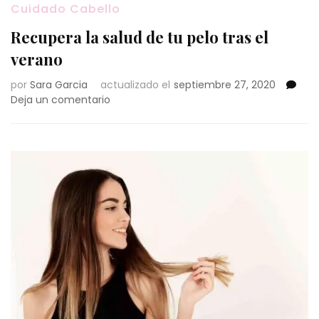
Cuidado Cabello
Recupera la salud de tu pelo tras el
verano
por
Sara Garcia
actualizado el
septiembre 27, 2020
en
Deja un comentario
Recupera
la
salud
de
tu
pelo
tras
el
verano