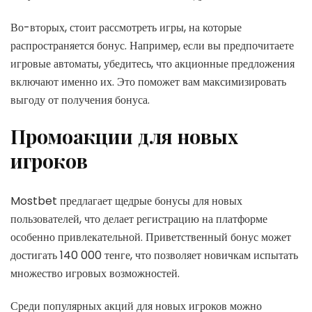
Во-вторых, стоит рассмотреть игры, на которые
распространяется бонус. Например, если вы предпочитаете
игровые автоматы, убедитесь, что акционные предложения
включают именно их. Это поможет вам максимизировать
выгоду от получения бонуса.
Промоакции для новых
игроков
Mostbet предлагает щедрые бонусы для новых
пользователей, что делает регистрацию на платформе
особенно привлекательной. Приветственный бонус может
достигать 140 000 тенге, что позволяет новичкам испытать
множество игровых возможностей.
Среди популярных акций для новых игроков можно