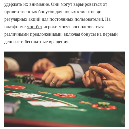
удержать их внимание. Они могут варьироваться от
приветственных бонусов для новых клиентов до
регулярных акций для постоянных пользователей. На
платформе
мостбет
игроки могут воспользоваться
различными предложениями, включая бонусы на первый
депозит и бесплатные вращения.