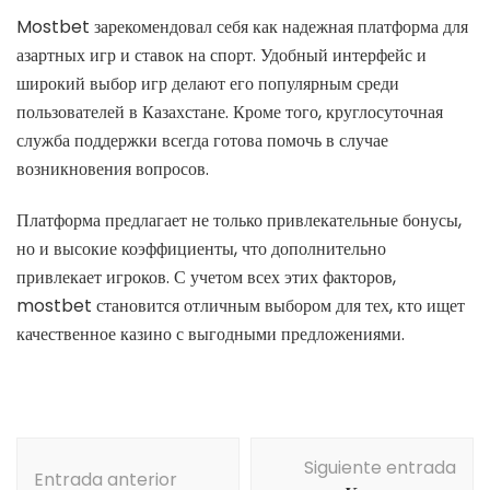
Mostbet зарекомендовал себя как надежная платформа для
азартных игр и ставок на спорт. Удобный интерфейс и
широкий выбор игр делают его популярным среди
пользователей в Казахстане. Кроме того, круглосуточная
служба поддержки всегда готова помочь в случае
возникновения вопросов.
Платформа предлагает не только привлекательные бонусы,
но и высокие коэффициенты, что дополнительно
привлекает игроков. С учетом всех этих факторов,
mostbet становится отличным выбором для тех, кто ищет
качественное казино с выгодными предложениями.
Navegación
Siguiente entrada
de
Entrada anterior