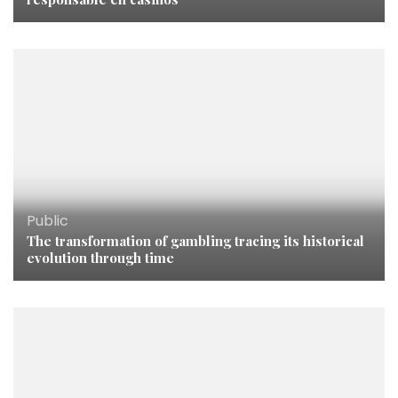
Public
The transformation of gambling tracing its historical
evolution through time