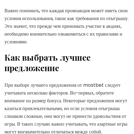
Важно понимать, что каждая промоакция может иметь свои
условия использования, такие как требования по отыгрышу.
Это значит, что прежде чем принимать участие в акциях,
необходимо внимательно ознакомиться с их правилами и
условиями.
Как выбрать лучшее
предложение
При выборе лучшего предложения от mostbet следует
учитывать несколько факторов. Во-первых, обратите
внимание на размер бонуса. Некоторые предложения могут
казаться привлекательными, но если условия отыгрыша
слишком сложные, они могут не принести удовольствия от
игры. В таких случаях важно учитывать, что азартные игры
могут внезначительно отличаться между собой.