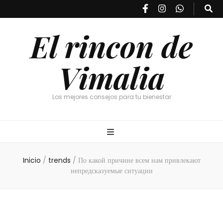
El rincon de
Vimalia
Los mejores consejos para tu bienestar
Inicio
/
trends
/
По какой причине всем нам привлекают
непредсказуемые ситуации