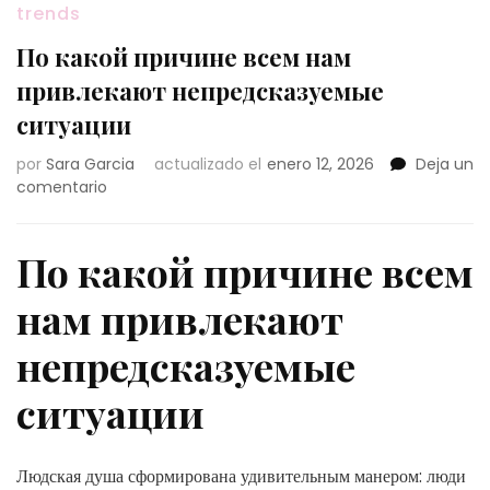
trends
По какой причине всем нам
привлекают непредсказуемые
ситуации
por
Sara Garcia
actualizado el
enero 12, 2026
Deja un
en
comentario
По
какой
причине
По какой причине всем
всем
нам
нам привлекают
привлекают
непредсказуемые
непредсказуемые
ситуации
ситуации
Людская душа сформирована удивительным манером: люди