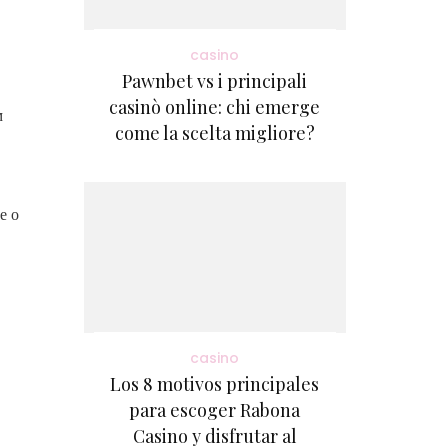
casino
Pawnbet vs i principali
casinò online: chi emerge
м
come la scelta migliore?
е о
casino
Los 8 motivos principales
para escoger Rabona
Casino y disfrutar al