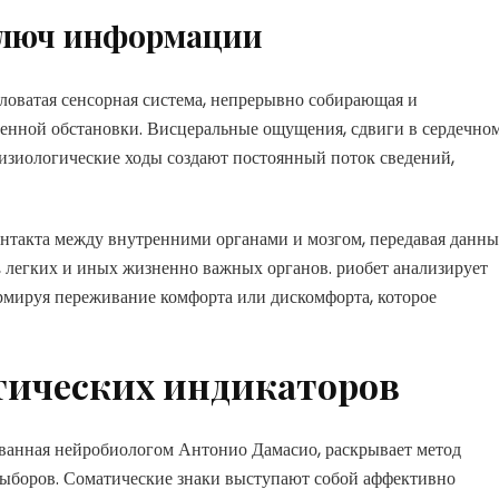
ключ информации
ловатая сенсорная система, непрерывно собирающая и
енной обстановки. Висцеральные ощущения, сдвиги в сердечно
физиологические ходы создают постоянный поток сведений,
такта между внутренними органами и мозгом, передавая данны
, легких и иных жизненно важных органов. риобет анализирует
рмируя переживание комфорта или дискомфорта, которое
тических индикаторов
ванная нейробиологом Антонио Дамасио, раскрывает метод
выборов. Соматические знаки выступают собой аффективно