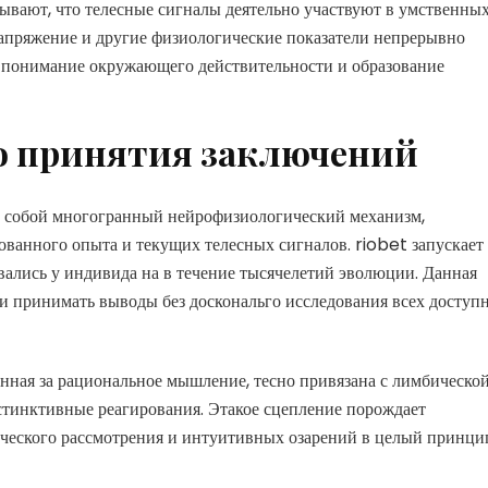
ывают, что телесные сигналы деятельно участвуют в умственны
апряжение и другие физиологические показатели непрерывно
ш понимание окружающего действительности и образование
о принятия заключений
 собой многогранный нейрофизиологический механизм,
ванного опыта и текущих телесных сигналов. riobet запускает
ались у индивида на в течение тысячелетий эволюции. Данная
 и принимать выводы без доскональго исследования всех доступ
енная за рациональное мышление, тесно привязана с лимбическо
тинктивные реагирования. Этакое сцепление порождает
ческого рассмотрения и интуитивных озарений в целый принци