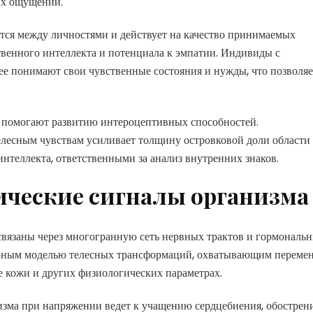
ых ощущений.
тся между личностями и действует на качество принимаемых
венного интеллекта и потенциала к эмпатии. Индивиды с
 понимают свои чувственные состояния и нужды, что позволяе
 помогают развитию интероцептивных способностей.
елесным чувствам усиливает толщину островковой доли области
нтеллекта, ответственными за анализ внутренних знаков.
ческие сигналы организма
связаны через многогранную сеть нервных трактов и гормональ
терным моделью телесных трансформаций, охватывающим переме
е кожи и других физиологических параметрах.
зма при напряжении ведет к учащению сердцебиения, обостре