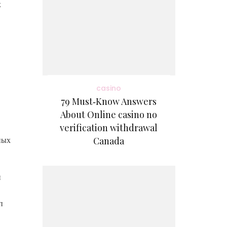
х
casino
79 Must‑Know Answers
About Online casino no
verification withdrawal
ных
Canada
й
п