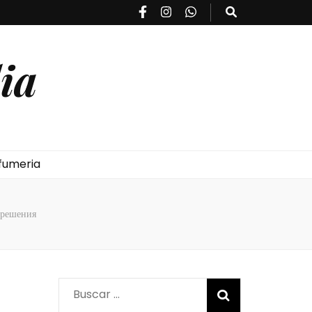
ia
fumeria
 решения
Buscar: