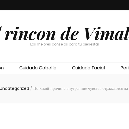
l rincon de Vimal
Los mejores consejos para tu bienestar
ón
Cuidado Cabello
Cuidado Facial
Per
Uncategorized
/
По какой причине внутренние чувства отражаются на