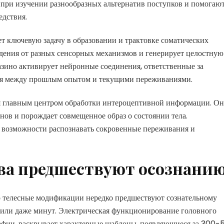
при изучении разнообразных альтернатив поступков и помогаю
едствия.
т ключевую задачу в образовании и трактовке соматических
едения от разных сенсорных механизмов и генерирует целостную
казино активирует нейронные соединения, ответственные за
ия между прошлым опытом и текущими переживаниями.
ся главным центром обработки интероцептивной информации. Он
нов и порождает совмещенное образ о состоянии тела.
 возможности распознавать сокровенные переживания и
ва предшествуют осознани
о телесные модификации нередко предшествуют сознательному
 или даже минут. Электрическая функционирование головного
рафии, раскрывает характерные шаблоны, появляющиеся за 300-