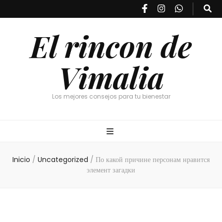
El rincon de
Vimalia
Los mejores consejos para tu bienestar
Inicio
/
Uncategorized
/
По какой причине персонам нравится
элемент загадки