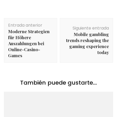
Navegación
Entrada anterior
de
Siguiente entrada
Moderne Strategien
entradas
Mobile gambling
für Höhere
trends reshaping the
Auszahlungen bei
gaming experience
Online-Casino-
today
Games
También puede gustarte...