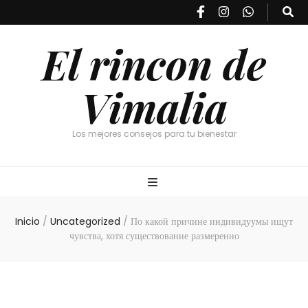
El rincon de
Vimalia
Los mejores consejos para tu bienestar
Inicio
/
Uncategorized
/
По какой причине индивидуумы ищут
чувства, хотя существование размеренно