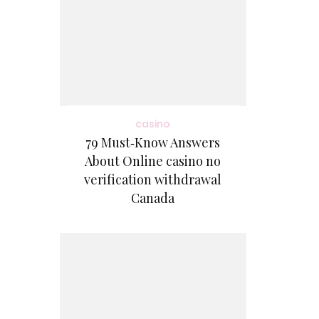
casino
79 Must‑Know Answers
About Online casino no
verification withdrawal
Canada