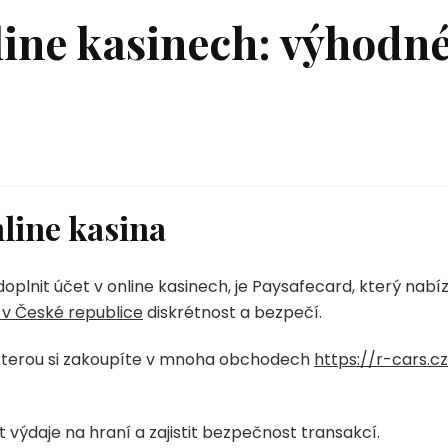
line kasinech: výhodn
line kasina
plnit účet v online kasinech, je Paysafecard, který nabíz
 v České republice
diskrétnost a bezpečí.
 kterou si zakoupíte v mnoha obchodech
https://r-cars.cz
výdaje na hraní a zajistit bezpečnost transakcí.