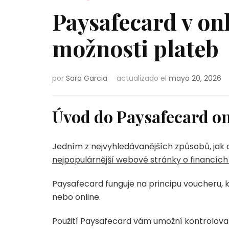
Paysafecard v on
možnosti plateb
por
Sara Garcia
actualizado el
mayo 20, 2026
Úvod do Paysafecard on
Jedním z nejvyhledávanějších způsobů, jak do
nejpopulárnější webové stránky o financích
Paysafecard funguje na principu voucheru,
nebo online.
Použití Paysafecard vám umožní kontrolovat 