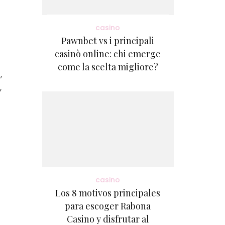
casino
Pawnbet vs i principali
casinò online: chi emerge
come la scelta migliore?
,
,
casino
Los 8 motivos principales
para escoger Rabona
Casino y disfrutar al