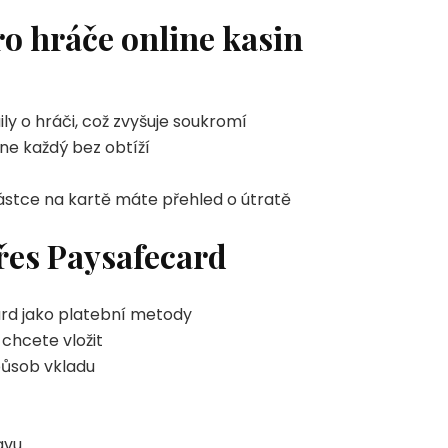
ro hráče online kasin
 o hráči, což zvyšuje soukromí
e každý bez obtíží
ástce na kartě máte přehled o útratě
řes Paysafecard
ard jako platební metody
chcete vložit
působ vkladu
avu