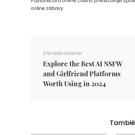
Paysafecard online casino představuje spol
online zábavy
Navegación
de
Entrada anterior
entradas
Explore the Best AI NSFW
and Girlfriend Platforms
Worth Using in 2024
También