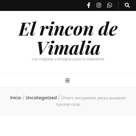
El rincon de
Vimalia
Los mejores consejos para tu bienestar
Inicio
/
Uncategorized
/
Отчего восприятие риска вызывает
прилив силы