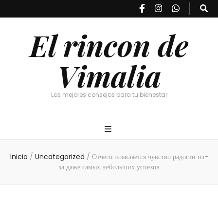
El rincon de
Vimalia
Los mejores consejos para tu bienestar
Inicio
/
Uncategorized
/
Отчего появляется чувство радости из-
за даже самых небольших успехов