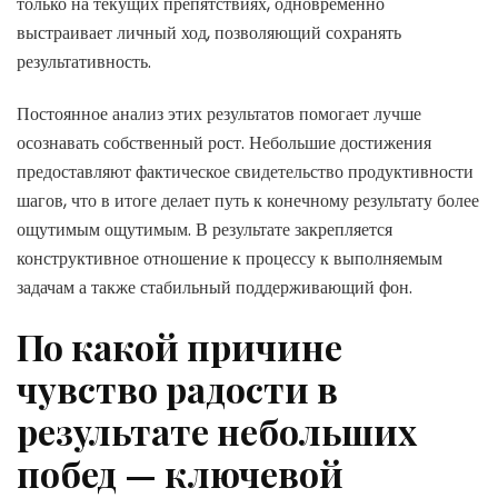
только на текущих препятствиях, одновременно
выстраивает личный ход, позволяющий сохранять
результативность.
Постоянное анализ этих результатов помогает лучше
осознавать собственный рост. Небольшие достижения
предоставляют фактическое свидетельство продуктивности
шагов, что в итоге делает путь к конечному результату более
ощутимым ощутимым. В результате закрепляется
конструктивное отношение к процессу к выполняемым
задачам а также стабильный поддерживающий фон.
По какой причине
чувство радости в
результате небольших
побед — ключевой