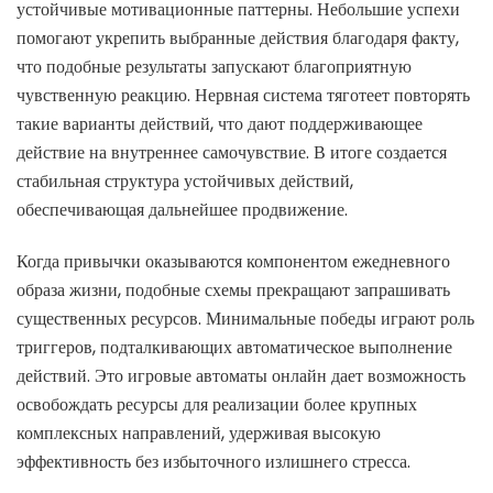
устойчивые мотивационные паттерны. Небольшие успехи
помогают укрепить выбранные действия благодаря факту,
что подобные результаты запускают благоприятную
чувственную реакцию. Нервная система тяготеет повторять
такие варианты действий, что дают поддерживающее
действие на внутреннее самочувствие. В итоге создается
стабильная структура устойчивых действий,
обеспечивающая дальнейшее продвижение.
Когда привычки оказываются компонентом ежедневного
образа жизни, подобные схемы прекращают запрашивать
существенных ресурсов. Минимальные победы играют роль
триггеров, подталкивающих автоматическое выполнение
действий. Это игровые автоматы онлайн дает возможность
освобождать ресурсы для реализации более крупных
комплексных направлений, удерживая высокую
эффективность без избыточного излишнего стресса.