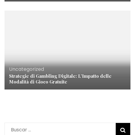
Uncategorized
Strategie di Gambling Digitale: L’Impatto delle
Modalità di Gioco Gratuite
Buscar: