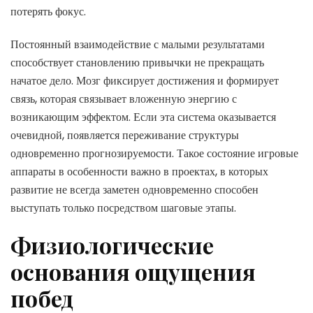
потерять фокус.
Постоянный взаимодействие с малыми результатами
способствует становлению привычки не прекращать
начатое дело. Мозг фиксирует достижения и формирует
связь, которая связывает вложенную энергию с
возникающим эффектом. Если эта система оказывается
очевидной, появляется переживание структуры
одновременно прогнозируемости. Такое состояние игровые
аппараты в особенности важно в проектах, в которых
развитие не всегда заметен одновременно способен
выступать только посредством шаговые этапы.
Физиологические
основания ощущения
побед