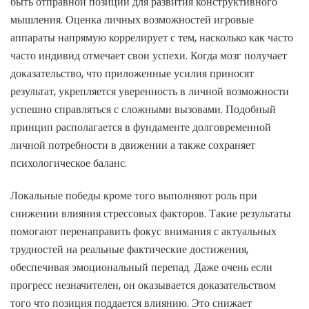
быть отправной позиции для развития конструктивного
мышления. Оценка личных возможностей игровые
аппараты напрямую коррелирует с тем, насколько как часто
часто индивид отмечает свои успехи. Когда мозг получает
доказательство, что приложенные усилия приносят
результат, укрепляется уверенность в личной возможности
успешно справляться с сложными вызовами. Подобный
принцип располагается в фундаменте долговременной
личной потребности в движении а также сохраняет
психологическое баланс.
Локальные победы кроме того выполняют роль при
снижении влияния стрессовых факторов. Такие результаты
помогают перенаправить фокус внимания с актуальных
трудностей на реальные фактические достижения,
обеспечивая эмоциональный перепад. Даже очень если
прогресс незначителен, он оказывается доказательством
того что позиция поддается влиянию. Это снижает