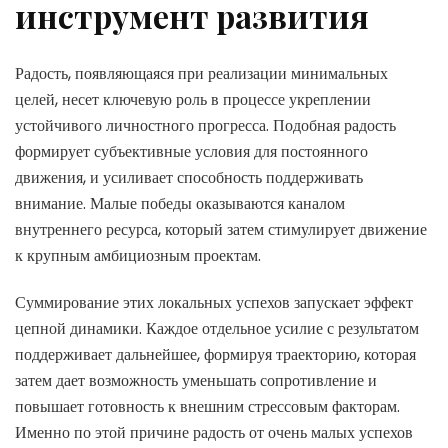
инструмент развития
Радость, появляющаяся при реализации минимальных
целей, несет ключевую роль в процессе укреплении
устойчивого личностного прогресса. Подобная радость
формирует субъективные условия для постоянного
движения, и усиливает способность поддерживать
внимание. Малые победы оказываются каналом
внутреннего ресурса, который затем стимулирует движение
к крупным амбициозным проектам.
Суммирование этих локальных успехов запускает эффект
цепной динамики. Каждое отдельное усилие с результатом
поддерживает дальнейшее, формируя траекторию, которая
затем дает возможность уменьшать сопротивление и
повышает готовность к внешним стрессовым факторам.
Именно по этой причине радость от очень малых успехов