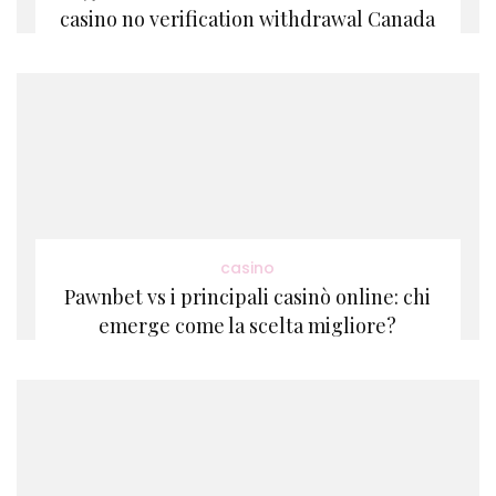
casino no verification withdrawal Canada
casino
Pawnbet vs i principali casinò online: chi
emerge come la scelta migliore?