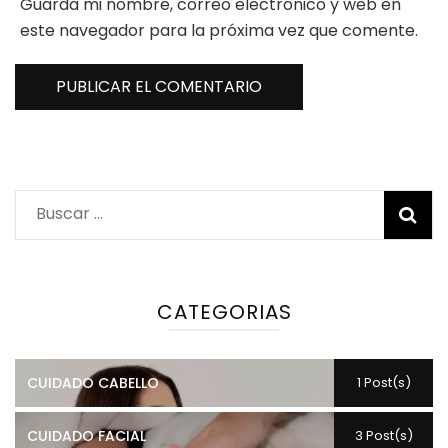
Guarda mi nombre, correo electrónico y web en
este navegador para la próxima vez que comente.
Buscar:
CATEGORIAS
CUIDADO CABELLO
1 Post(s)
CUIDADO FACIAL
3 Post(s)