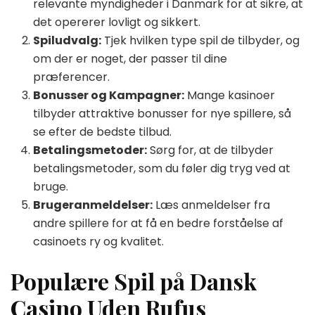
relevante myndigheder i Danmark for at sikre, at
det opererer lovligt og sikkert.
Spiludvalg:
Tjek hvilken type spil de tilbyder, og
om der er noget, der passer til dine
præferencer.
Bonusser og Kampagner:
Mange kasinoer
tilbyder attraktive bonusser for nye spillere, så
se efter de bedste tilbud.
Betalingsmetoder:
Sørg for, at de tilbyder
betalingsmetoder, som du føler dig tryg ved at
bruge.
Brugeranmeldelser:
Læs anmeldelser fra
andre spillere for at få en bedre forståelse af
casinoets ry og kvalitet.
Populære Spil på Dansk
Casino Uden Rufus