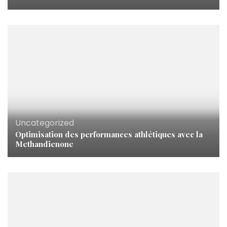
Uncategorized
Optimisation des performances athlétiques avec la
Methandienone