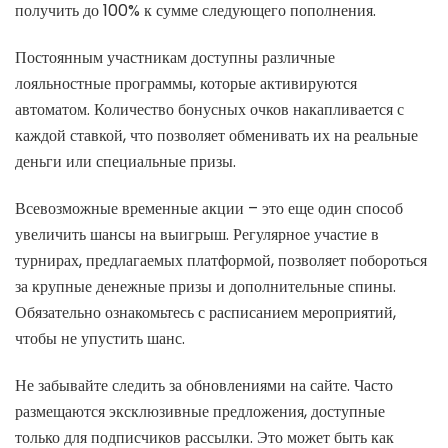
получить до 100% к сумме следующего пополнения.
Постоянным участникам доступны различные
лояльностные программы, которые активируются
автоматом. Количество бонусных очков накапливается с
каждой ставкой, что позволяет обменивать их на реальные
деньги или специальные призы.
Всевозможные временные акции – это еще один способ
увеличить шансы на выигрыш. Регулярное участие в
турнирах, предлагаемых платформой, позволяет побороться
за крупные денежные призы и дополнительные спины.
Обязательно ознакомьтесь с расписанием мероприятий,
чтобы не упустить шанс.
Не забывайте следить за обновлениями на сайте. Часто
размещаются эксклюзивные предложения, доступные
только для подписчиков рассылки. Это может быть как