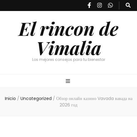
El rincon de
Vimalia
Los mejores consejos para tu bienestar
Inicio
/
Uncategorized
/
Обзор онлайн казино Vavada вавада на
2026 год