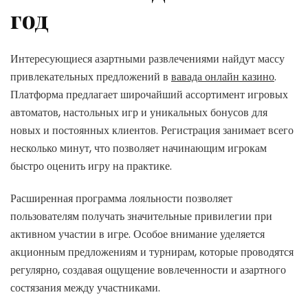
год
Интересующиеся азартными развлечениями найдут массу
привлекательных предложений в
вавада онлайн казино
.
Платформа предлагает широчайший ассортимент игровых
автоматов, настольных игр и уникальных бонусов для
новых и постоянных клиентов. Регистрация занимает всего
несколько минут, что позволяет начинающим игрокам
быстро оценить игру на практике.
Расширенная программа лояльности позволяет
пользователям получать значительные привилегии при
активном участии в игре. Особое внимание уделяется
акционным предложениям и турнирам, которые проводятся
регулярно, создавая ощущение вовлеченности и азартного
состязания между участниками.