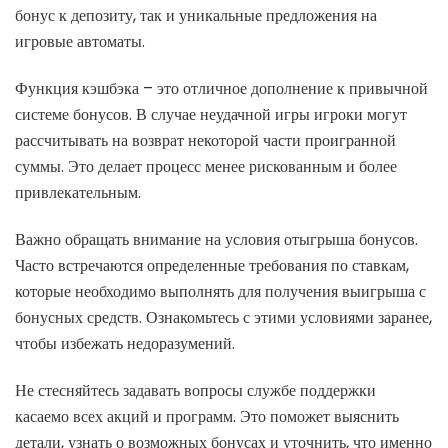
бонус к депозиту, так и уникальные предложения на
игровые автоматы.
Функция кэшбэка – это отличное дополнение к привычной
системе бонусов. В случае неудачной игры игроки могут
рассчитывать на возврат некоторой части проигранной
суммы. Это делает процесс менее рискованным и более
привлекательным.
Важно обращать внимание на условия отыгрыша бонусов.
Часто встречаются определенные требования по ставкам,
которые необходимо выполнять для получения выигрыша с
бонусных средств. Ознакомьтесь с этими условиями заранее,
чтобы избежать недоразумений.
Не стесняйтесь задавать вопросы службе поддержки
касаемо всех акций и программ. Это поможет выяснить
детали, узнать о возможных бонусах и уточнить, что именно