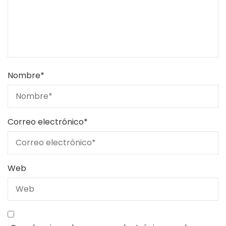
Nombre
*
Correo electrónico
*
Web