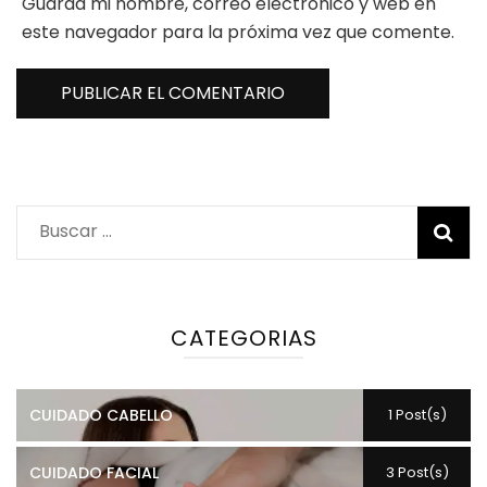
Guarda mi nombre, correo electrónico y web en
este navegador para la próxima vez que comente.
Buscar:
CATEGORIAS
CUIDADO CABELLO
1 Post(s)
CUIDADO FACIAL
3 Post(s)