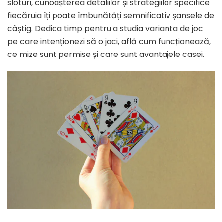
sloturi, cunoașterea detaliilor și strategiilor specifice
fiecăruia îți poate îmbunătăți semnificativ șansele de
câștig. Dedica timp pentru a studia varianta de joc
pe care intenționezi să o joci, află cum funcționează,
ce mize sunt permise și care sunt avantajele casei.