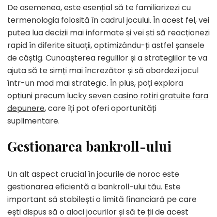
De asemenea, este esențial să te familiarizezi cu
termenologia folosită în cadrul jocului. În acest fel, vei
putea lua decizii mai informate și vei ști să reacționezi
rapid în diferite situații, optimizându-ți astfel șansele
de câștig. Cunoașterea regulilor și a strategiilor te va
ajuta să te simți mai încrezător și să abordezi jocul
într-un mod mai strategic. În plus, poți explora
opțiuni precum
lucky seven casino rotiri gratuite fara
depunere
, care îți pot oferi oportunități
suplimentare.
Gestionarea bankroll-ului
Un alt aspect crucial în jocurile de noroc este
gestionarea eficientă a bankroll-ului tău. Este
important să stabilești o limită financiară pe care
ești dispus să o aloci jocurilor și să te ții de acest