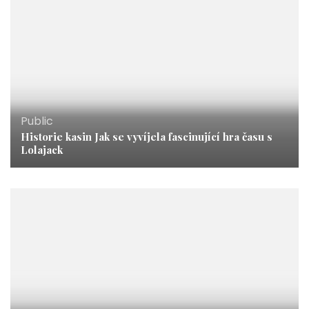
Public
Historie kasin Jak se vyvíjela fascinující hra času s
Lolajack