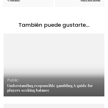
También puede gustarte...
Public
Understanding responsible gambling A guide for
players seeking balance