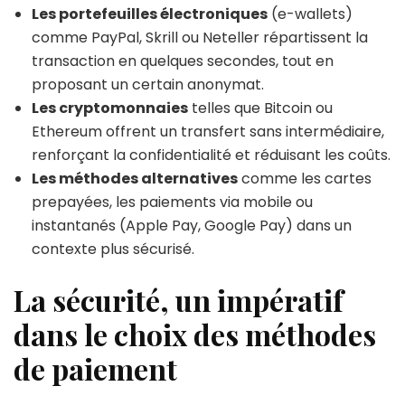
Les portefeuilles électroniques
(e-wallets)
comme PayPal, Skrill ou Neteller répartissent la
transaction en quelques secondes, tout en
proposant un certain anonymat.
Les cryptomonnaies
telles que Bitcoin ou
Ethereum offrent un transfert sans intermédiaire,
renforçant la confidentialité et réduisant les coûts.
Les méthodes alternatives
comme les cartes
prepayées, les paiements via mobile ou
instantanés (Apple Pay, Google Pay) dans un
contexte plus sécurisé.
La sécurité, un impératif
dans le choix des méthodes
de paiement