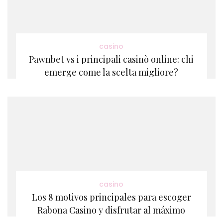
casino
Pawnbet vs i principali casinò online: chi
emerge come la scelta migliore?
casino
Los 8 motivos principales para escoger
Rabona Casino y disfrutar al máximo