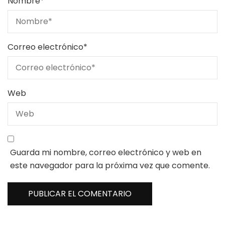
Nombre
*
Correo electrónico
*
Web
Guarda mi nombre, correo electrónico y web en
este navegador para la próxima vez que comente.