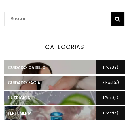
Buscar:
CATEGORIAS
CUIDADO CABELLO
1 Post(s)
CUIDADO FACIAL
3 Post(s)
NUTRICIÓN
1 Post(s)
PERFUMERIA
1 Post(s)