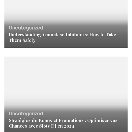
Uncategorized
Understanding Aromatase Inhibitors: How to Take
Them Safely
Uncategorized
Stratégies de Bonus et Promotions : Optimiser vos
Chances avec Slots DJ en 2024