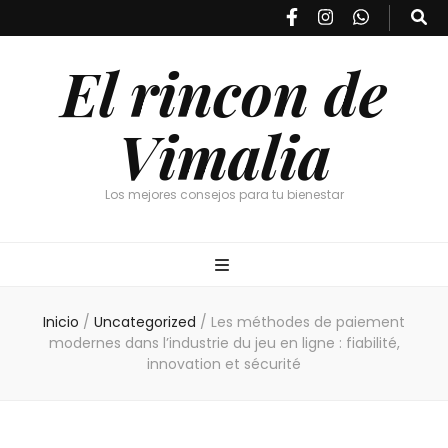
El rincon de
Vimalia
Los mejores consejos para tu bienestar
Inicio
/
Uncategorized
/
Les méthodes de paiement
modernes dans l’industrie du jeu en ligne : fiabilité,
innovation et sécurité