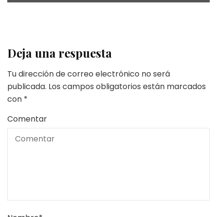
Deja una respuesta
Tu dirección de correo electrónico no será
publicada.
Los campos obligatorios están marcados
con
*
Comentar