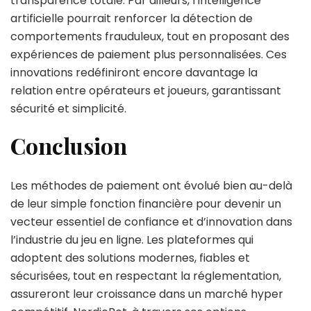
transparence totale. Par ailleurs, l’intelligence
artificielle pourrait renforcer la détection de
comportements frauduleux, tout en proposant des
expériences de paiement plus personnalisées. Ces
innovations redéfiniront encore davantage la
relation entre opérateurs et joueurs, garantissant
sécurité et simplicité.
Conclusion
Les méthodes de paiement ont évolué bien au-delà
de leur simple fonction financière pour devenir un
vecteur essentiel de confiance et d’innovation dans
l’industrie du jeu en ligne. Les plateformes qui
adoptent des solutions modernes, fiables et
sécurisées, tout en respectant la réglementation,
assureront leur croissance dans un marché hyper