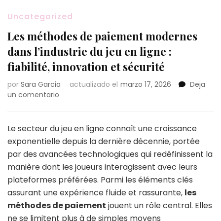
Uncategorized
Les méthodes de paiement modernes
dans l’industrie du jeu en ligne :
fiabilité, innovation et sécurité
por
Sara Garcia
actualizado el
marzo 17, 2026
Deja
en
un comentario
Les
méthodes
de
Le secteur du jeu en ligne connaît une croissance
paiement
exponentielle depuis la dernière décennie, portée
modernes
par des avancées technologiques qui redéfinissent la
dans
manière dont les joueurs interagissent avec leurs
l’industrie
du
plateformes préférées. Parmi les éléments clés
jeu
assurant une expérience fluide et rassurante,
les
en
méthodes de paiement
jouent un rôle central. Elles
ligne
ne se limitent plus à de simples moyens
: