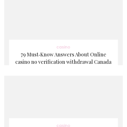
casino
79 Must‑Know Answers About Online
casino no verification withdrawal Canada
casino