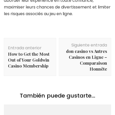
aborder leur expérience en toute confiance,
maximiser leurs chances de divertissement et limiter
les risques associés au jeu en ligne.
Navegación
Siguiente entrada
de
Entrada anterior
don casino vs Autres
entradas
How to Get the Most
Casinos en Ligne –
Out of Your Goldwin
Comparaison
Casino Membership
Honnête
También puede gustarte...