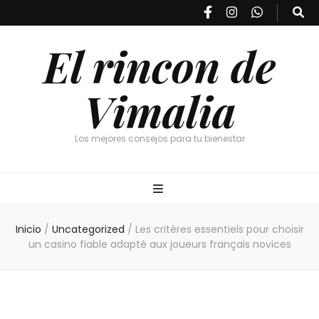
El rincon de
Vimalia
Los mejores consejos para tu bienestar
Inicio
/
Uncategorized
/
Les critères essentiels pour choisir
un casino fiable adapté aux joueurs français novices