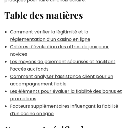
Table des matières
Comment vérifier la légitimité et la
réglementation d’un casino en ligne
Critères d’évaluation des offres de jeux pour
novices
Les moyens de paiement sécurisés et facilitant
l’accès aux fonds
Comment analyser l’assistance client pour un
accompagnement fiable
Les éléments pour évaluer la fiabilité des bonus et
promotions
Facteurs supplémentaires influençant la fiabilité
d’un casino en ligne