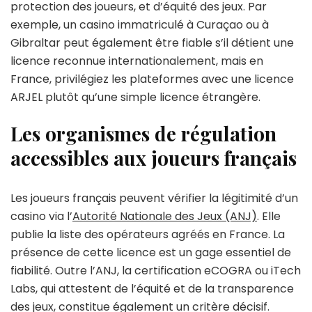
protection des joueurs, et d’équité des jeux. Par
exemple, un casino immatriculé à Curaçao ou à
Gibraltar peut également être fiable s’il détient une
licence reconnue internationalement, mais en
France, privilégiez les plateformes avec une licence
ARJEL plutôt qu’une simple licence étrangère.
Les organismes de régulation
accessibles aux joueurs français
Les joueurs français peuvent vérifier la légitimité d’un
casino via l’
Autorité Nationale des Jeux (ANJ)
. Elle
publie la liste des opérateurs agréés en France. La
présence de cette licence est un gage essentiel de
fiabilité. Outre l’ANJ, la certification eCOGRA ou iTech
Labs, qui attestent de l’équité et de la transparence
des jeux, constitue également un critère décisif.