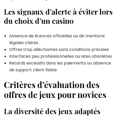
Les signaux d’alerte à éviter lors
du choix d’un casino
Absence de licences officielles ou de mentions
légales claires
Offres trop alléchantes sans conditions précises
Interfaces peu professionnelles ou sites obsolètes
Retards excessifs dans les paiements ou absence
de support client fiable
Critères d’évaluation des
offres de jeux pour novices
La diversité des jeux adaptés