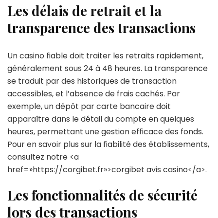
Les délais de retrait et la
transparence des transactions
Un casino fiable doit traiter les retraits rapidement,
généralement sous 24 à 48 heures. La transparence
se traduit par des historiques de transaction
accessibles, et l’absence de frais cachés. Par
exemple, un dépôt par carte bancaire doit
apparaître dans le détail du compte en quelques
heures, permettant une gestion efficace des fonds.
Pour en savoir plus sur la fiabilité des établissements,
consultez notre <a
href=»https://corgibet.fr»>corgibet avis casino</a>.
Les fonctionnalités de sécurité
lors des transactions