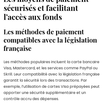
sécurisés et facilitant
l’accès aux fonds
Les méthodes de paiement
compatibles avec la législation
française
Les méthodes populaires incluent la carte bancaire
Visa, Mastercard, et les services comme PayPal ou
Skrill. Leur compatibilité avec la législation française
garantit la sécurité lors des transactions. Par
exemple, l’utilisation de cartes VIsa prépayées peut
apporter une sécurité supplémentaire et un
contrôle accru des dépenses.