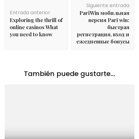
Navegación
Siguiente entrada
de
Entrada anterior
PariWin мобильная
entradas
Exploring the thrill of
версия Pari win:
online casinos What
быстрая
you need to know
регистрация, вход и
ежедневные бонусы
También puede gustarte...