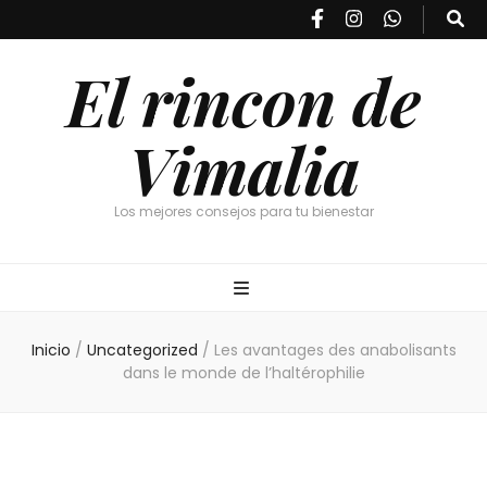
El rincon de
Vimalia
Los mejores consejos para tu bienestar
Inicio
/
Uncategorized
/
Les avantages des anabolisants
dans le monde de l’haltérophilie