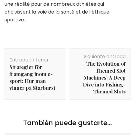
une réalité pour de nombreux athlètes qui
choisissent la voie de la santé et de l’éthique
sportive.
Navegación
Siguiente entrada
de
Entrada anterior
The Evolution of
entradas
Strategier för
Themed Slot
framgång inom e-
Machines: A Deep
sport: Hur man
Dive into Fishing-
vinner på Starburst
Themed Slots
También puede gustarte...