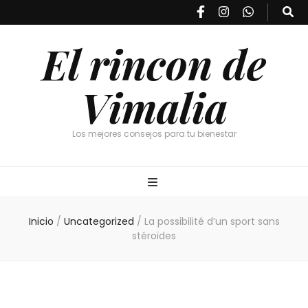
El rincon de
Vimalia
Los mejores consejos para tu bienestar
Inicio
/
Uncategorized
/
La possibilité d’un sport sans
stéroïdes