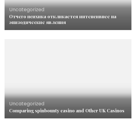
Uncategorized
Отчего психика откликается интенсивнее на
эпизодические явления
Uncategorized
Comparing spinbounty casino and Other UK Casinos