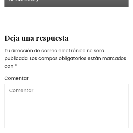
Deja una respuesta
Tu dirección de correo electrónico no será
publicada.
Los campos obligatorios están marcados
con
*
Comentar