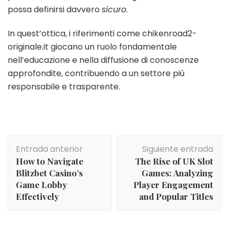
possa definirsi davvero
sicuro
.
In quest’ottica, i riferimenti come chikenroad2-
originale.it giocano un ruolo fondamentale
nell’educazione e nella diffusione di conoscenze
approfondite, contribuendo a un settore più
responsabile e trasparente.
Navegación
Entrada anterior
Siguiente entrada
de
How to Navigate
The Rise of UK Slot
entradas
Blitzbet Casino’s
Games: Analyzing
Game Lobby
Player Engagement
Effectively
and Popular Titles