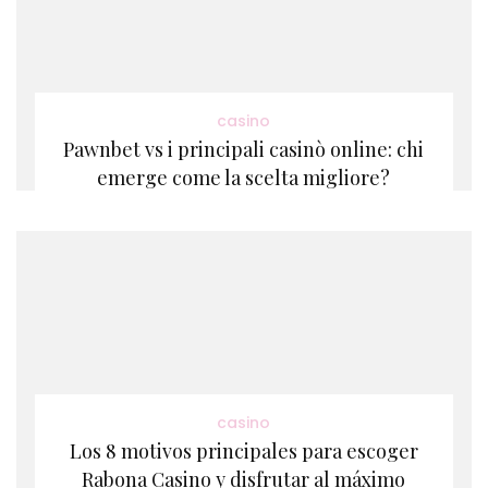
casino
Pawnbet vs i principali casinò online: chi
emerge come la scelta migliore?
casino
Los 8 motivos principales para escoger
Rabona Casino y disfrutar al máximo