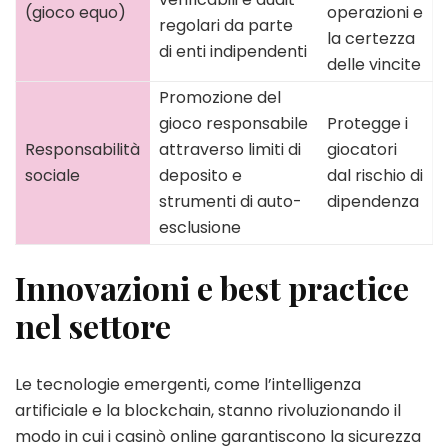
(gioco equo)
operazioni e
regolari da parte
la certezza
di enti indipendenti
delle vincite
Promozione del
gioco responsabile
Protegge i
Responsabilità
attraverso limiti di
giocatori
sociale
deposito e
dal rischio di
strumenti di auto-
dipendenza
esclusione
Innovazioni e best practice
nel settore
Le tecnologie emergenti, come l’intelligenza
artificiale e la blockchain, stanno rivoluzionando il
modo in cui i casinò online garantiscono la sicurezza