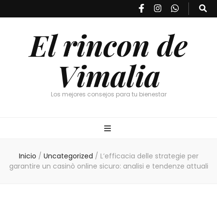
El rincon de
Vimalia
Los mejores consejos para tu bienestar
Inicio
/
Uncategorized
/
L’efficacia delle strategie per
garantire un casinò online sicuro: analisi e tendenze attuali