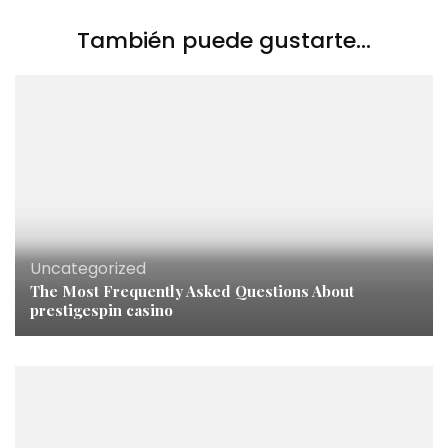
También puede gustarte...
Uncategorized
The Most Frequently Asked Questions About
prestigespin casino