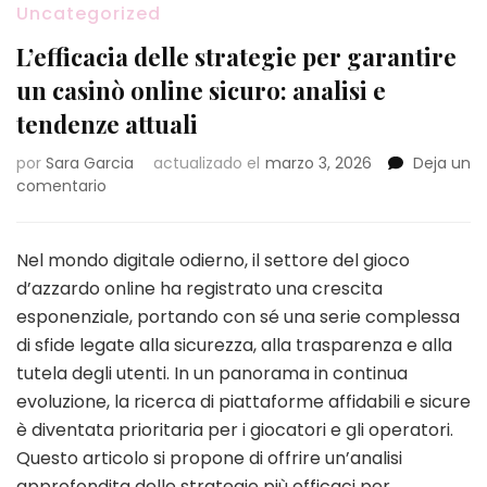
Uncategorized
L’efficacia delle strategie per garantire
un casinò online sicuro: analisi e
tendenze attuali
por
Sara Garcia
actualizado el
marzo 3, 2026
Deja un
en
comentario
L’efficacia
delle
strategie
Nel mondo digitale odierno, il settore del gioco
per
d’azzardo online ha registrato una crescita
garantire
esponenziale, portando con sé una serie complessa
un
di sfide legate alla sicurezza, alla trasparenza e alla
casinò
online
tutela degli utenti. In un panorama in continua
sicuro:
evoluzione, la ricerca di piattaforme affidabili e sicure
analisi
è diventata prioritaria per i giocatori e gli operatori.
e
Questo articolo si propone di offrire un’analisi
tendenze
attuali
approfondita delle strategie più efficaci per