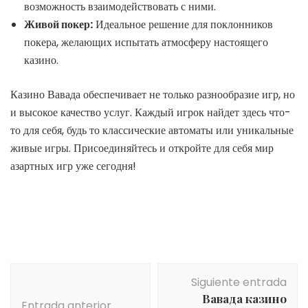
возможность взаимодействовать с ними.
Живой покер:
Идеальное решение для поклонников
покера, желающих испытать атмосферу настоящего
казино.
Казино Вавада обеспечивает не только разнообразие игр, но
и высокое качество услуг. Каждый игрок найдет здесь что-
то для себя, будь то классические автоматы или уникальные
живые игры. Присоединяйтесь и откройте для себя мир
азартных игр уже сегодня!
Navegación
Siguiente entrada
de
Вавада казино
entradas
Entrada anterior