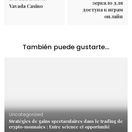
зеркало для
Vavada Casino
доступа к играм
онлайн
También puede gustarte...
Uncategorized
Stratégies de gains spectaculaires dans le trading de
crypto-monnaies : Entre science et opportunité