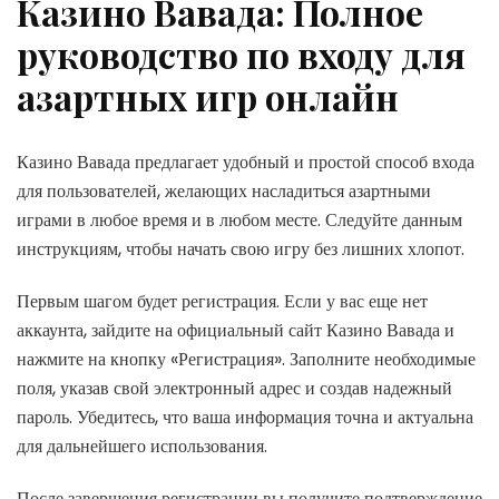
Казино Вавада: Полное
руководство по входу для
азартных игр онлайн
Казино Вавада предлагает удобный и простой способ входа
для пользователей, желающих насладиться азартными
играми в любое время и в любом месте. Следуйте данным
инструкциям, чтобы начать свою игру без лишних хлопот.
Первым шагом будет регистрация. Если у вас еще нет
аккаунта, зайдите на официальный сайт Казино Вавада и
нажмите на кнопку «Регистрация». Заполните необходимые
поля, указав свой электронный адрес и создав надежный
пароль. Убедитесь, что ваша информация точна и актуальна
для дальнейшего использования.
После завершения регистрации вы получите подтверждение