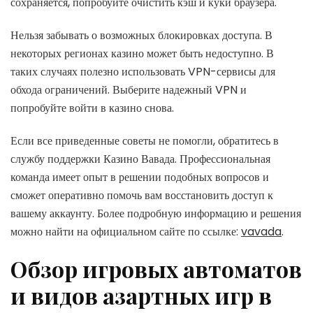
сохраняется, попробуйте очистить кэш и куки браузера.
Нельзя забывать о возможных блокировках доступа. В
некоторых регионах казино может быть недоступно. В
таких случаях полезно использовать VPN-сервисы для
обхода ограничений. Выберите надежный VPN и
попробуйте войти в казино снова.
Если все приведенные советы не помогли, обратитесь в
службу поддержки Казино Вавада. Профессиональная
команда имеет опыт в решении подобных вопросов и
сможет оперативно помочь вам восстановить доступ к
вашему аккаунту. Более подробную информацию и решения
можно найти на официальном сайте по ссылке:
vavada
.
Обзор игровых автоматов
и видов азартных игр в