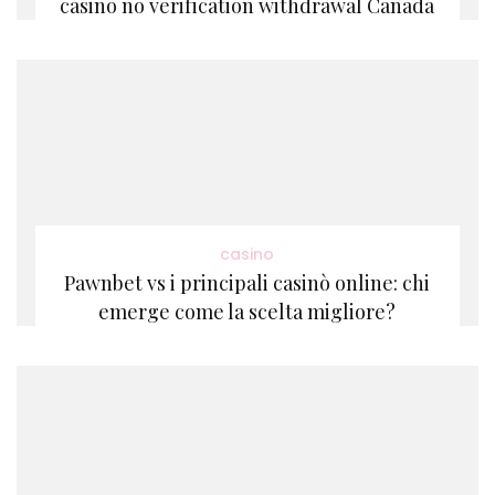
casino no verification withdrawal Canada
casino
Pawnbet vs i principali casinò online: chi
emerge come la scelta migliore?