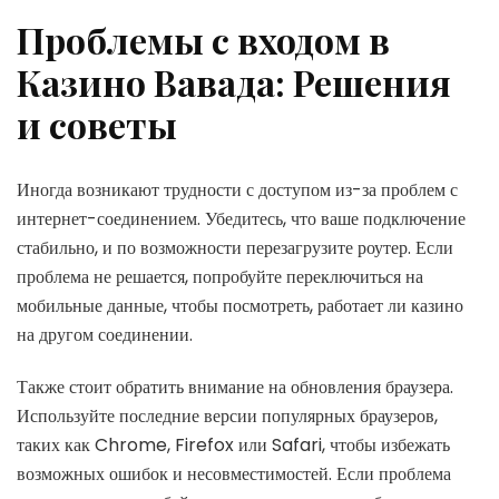
Проблемы с входом в
Казино Вавада: Решения
и советы
Иногда возникают трудности с доступом из-за проблем с
интернет-соединением. Убедитесь, что ваше подключение
стабильно, и по возможности перезагрузите роутер. Если
проблема не решается, попробуйте переключиться на
мобильные данные, чтобы посмотреть, работает ли казино
на другом соединении.
Также стоит обратить внимание на обновления браузера.
Используйте последние версии популярных браузеров,
таких как Chrome, Firefox или Safari, чтобы избежать
возможных ошибок и несовместимостей. Если проблема