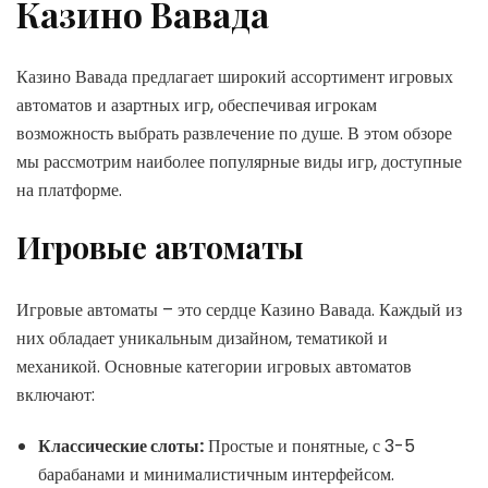
Казино Вавада
Казино Вавада предлагает широкий ассортимент игровых
автоматов и азартных игр, обеспечивая игрокам
возможность выбрать развлечение по душе. В этом обзоре
мы рассмотрим наиболее популярные виды игр, доступные
на платформе.
Игровые автоматы
Игровые автоматы – это сердце Казино Вавада. Каждый из
них обладает уникальным дизайном, тематикой и
механикой. Основные категории игровых автоматов
включают:
Классические слоты:
Простые и понятные, с 3-5
барабанами и минималистичным интерфейсом.