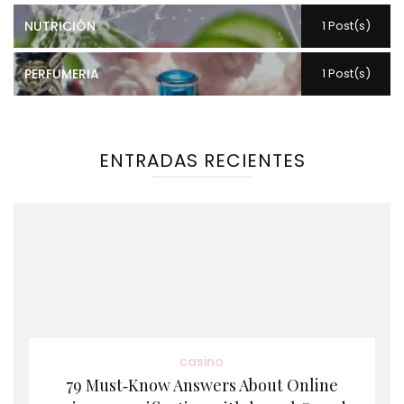
NUTRICIÓN
1 Post(s)
PERFUMERIA
1 Post(s)
ENTRADAS RECIENTES
casino
79 Must‑Know Answers About Online