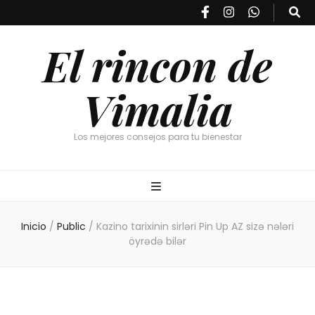
El rincon de
Vimalia
Los mejores consejos para tu bienestar
Inicio
/
Public
/
Kazino tarixinin sirləri Pin Up AZ sizə nələri
öyrədə bilər