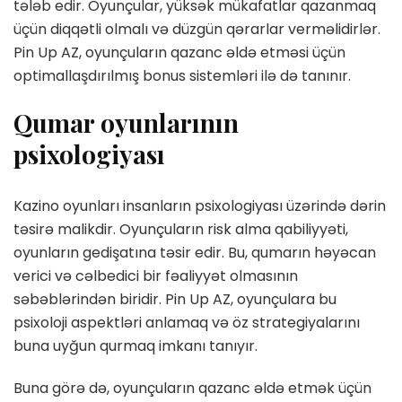
tələb edir. Oyunçular, yüksək mükafatlar qazanmaq
üçün diqqətli olmalı və düzgün qərarlar verməlidirlər.
Pin Up AZ, oyunçuların qazanc əldə etməsi üçün
optimallaşdırılmış bonus sistemləri ilə də tanınır.
Qumar oyunlarının
psixologiyası
Kazino oyunları insanların psixologiyası üzərində dərin
təsirə malikdir. Oyunçuların risk alma qabiliyyəti,
oyunların gedişatına təsir edir. Bu, qumarın həyəcan
verici və cəlbedici bir fəaliyyət olmasının
səbəblərindən biridir. Pin Up AZ, oyunçulara bu
psixoloji aspektləri anlamaq və öz strategiyalarını
buna uyğun qurmaq imkanı tanıyır.
Buna görə də, oyunçuların qazanc əldə etmək üçün