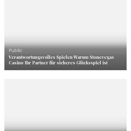
Public
Verantwortungsvolles Spielen Warum Stonevegas
Casino Ihr Partner für sicheres Glücksspiel ist