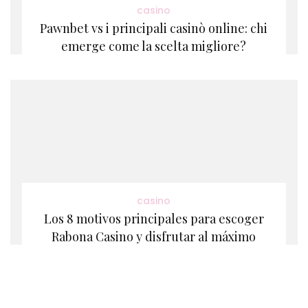
casino
Pawnbet vs i principali casinò online: chi
emerge come la scelta migliore?
casino
Los 8 motivos principales para escoger
Rabona Casino y disfrutar al máximo