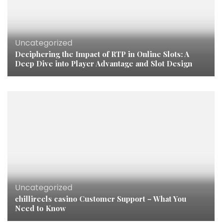
Uncategorized
Deciphering the Impact of RTP in Online Slots: A
Deep Dive into Player Advantage and Slot Design
Uncategorized
chillireels casino Customer Support – What You
Need to Know