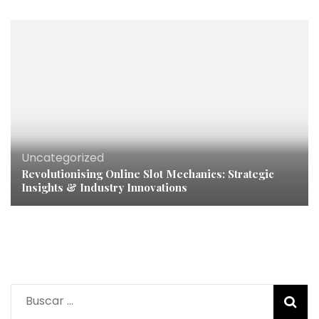
Uncategorized
Revolutionising Online Slot Mechanics: Strategic
Insights & Industry Innovations
Buscar: