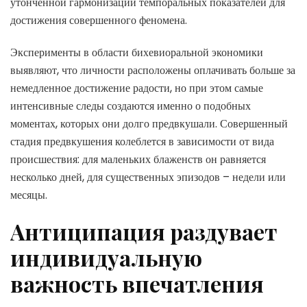
утонченной гармонизации темпоральных показателей для
достижения совершенного феномена.
Эксперименты в области бихевиоральной экономики
выявляют, что личности расположены оплачивать больше за
немедленное достижение радости, но при этом самые
интенсивные следы создаются именно о подобных
моментах, которых они долго предвкушали. Совершенный
стадия предвкушения колеблется в зависимости от вида
происшествия: для маленьких блаженств он равняется
несколько дней, для существенных эпизодов – недели или
месяцы.
Антиципация раздувает
индивидуальную
важность впечатления