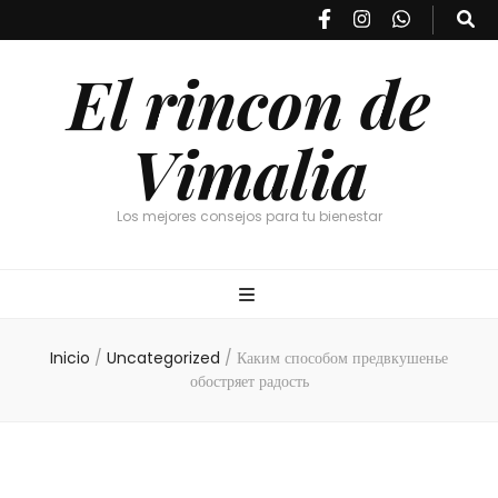
El rincon de
Vimalia
Los mejores consejos para tu bienestar
Inicio
/
Uncategorized
/
Каким способом предвкушенье
обостряет радость