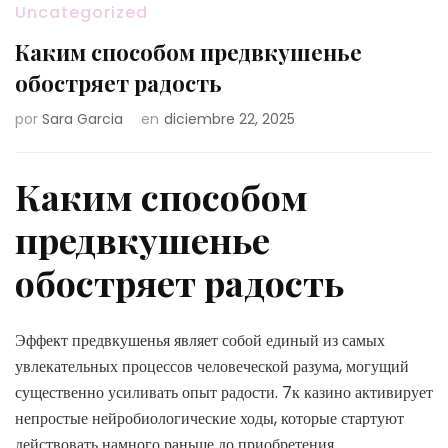
Uncategorized
Каким способом предвкушенье
обостряет радость
por
Sara Garcia
en
diciembre 22, 2025
Каким способом
предвкушенье
обостряет радость
Эффект предвкушенья являет собой единый из самых
увлекательных процессов человеческой разума, могущий
существенно усиливать опыт радости. 7к казино активирует
непростые нейробиологические ходы, которые стартуют
действовать намного раньше до приобретения