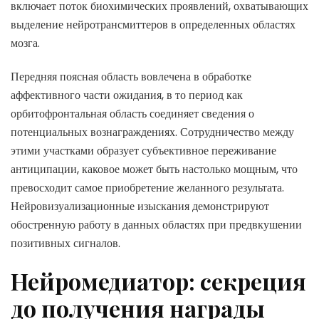
включает поток биохимических проявлений, охватывающих
выделение нейротрансмиттеров в определенных областях
мозга.
Передняя поясная область вовлечена в обработке
аффективного части ожидания, в то период как
орбитофронтальная область соединяет сведения о
потенциальных вознаграждениях. Сотрудничество между
этими участками образует субъективное переживание
антиципации, каковое может быть настолько мощным, что
превосходит самое приобретение желанного результата.
Нейровизуализационные изыскания демонстрируют
обостренную работу в данных областях при предвкушении
позитивных сигналов.
Нейромедиатор: секреция
до получения награды