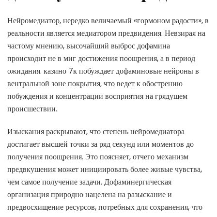
Нейромедиатор, нередко величаемый «гормоном радости», в
реальности является медиатором предвидения. Невзирая на
частому мнению, высочайший выброс дофамина
происходит не в миг достижения поощрения, а в период
ожидания. казино 7к побуждает дофаминовые нейроны в
вентральной зоне покрытия, что ведет к обострению
побуждения и концентрации восприятия на грядущем
происшествии.
Изыскания раскрывают, что степень нейромедиатора
достигает высшей точки за ряд секунд или моментов до
получения поощрения. Это поясняет, отчего механизм
предвкушения может инициировать более живые чувства,
чем самое получение задачи. Дофаминергическая
организация природно нацелена на разыскание и
предвосхищение ресурсов, потребных для сохранения, что