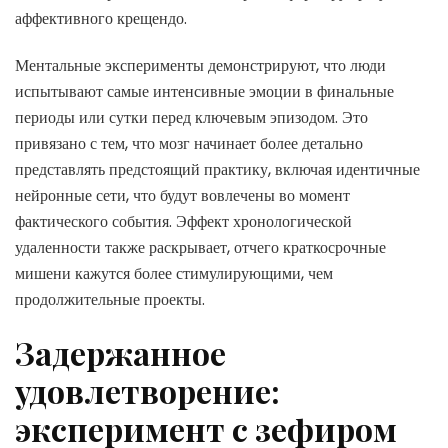
аффективного крещендо.
Ментальные эксперименты демонстрируют, что люди
испытывают самые интенсивные эмоции в финальные
периоды или сутки перед ключевым эпизодом. Это
привязано с тем, что мозг начинает более детально
представлять предстоящий практику, включая идентичные
нейронные сети, что будут вовлечены во момент
фактического события. Эффект хронологической
удаленности также раскрывает, отчего краткосрочные
мишени кажутся более стимулирующими, чем
продолжительные проекты.
Задержанное
удовлетворение:
эксперимент с зефиром