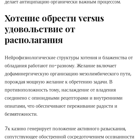
делает антиципацию органически важным процессом.
Хотение обрести versus
удовольствие от
располагания
Нейрофизиологические структуры хотения и блаженства от
обладания работают по-разному. Желание включает
дофаминергическую организацию мезолимбического пути,
порождая мощную желание к обретению задачи. В
противоположность тому, наслаждение от владения
соединено с опиоидными рецепторами и внутренними
опиатами, что обеспечивают переживание радости и
безмятежности.
7к казино генерирует положение активного разыскания,
сопутствующее обостренной сосредоточением осознанности