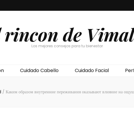
l rincon de Vimal
Los mejores consejos para tu bienestar
ón
Cuidado Cabello
Cuidado Facial
Per
d
/
Каким образом внутренние переживания оказывают влияние на ощущ