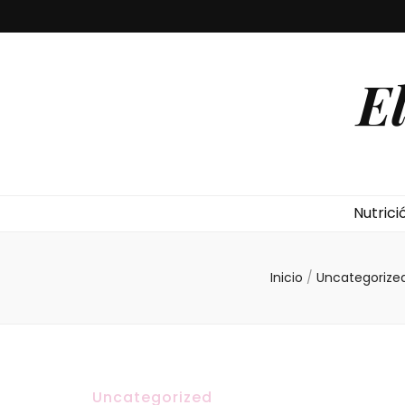
E
Nutrici
Inicio
/
Uncategorize
Uncategorized