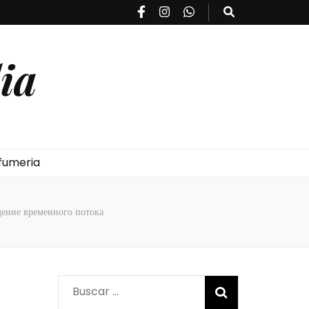
ia
fumeria
ение временного потока
Buscar: