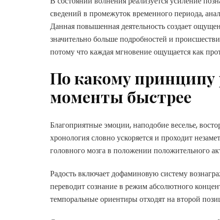
В состоянии волнения реализуется усиление позн
сведений в промежуток временного периода, ана
Данная повышенная деятельность создает ощущен
значительно больше подробностей и происшестви
потому что каждая мгновение ощущается как про
По какому принципу 
моменты быстрее
Благоприятные эмоции, наподобие веселье, вост
хронология словно ускоряется и проходит незам
головного мозга в положении положительного ак
Радость включает дофаминовую систему вознаграж
переводит сознание в режим абсолютного концен
темпоральные ориентиры отходят на второй пози