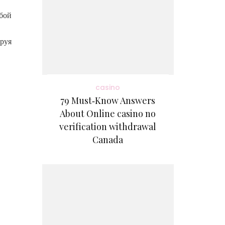
бой
ируя
casino
79 Must‑Know Answers
About Online casino no
verification withdrawal
Canada