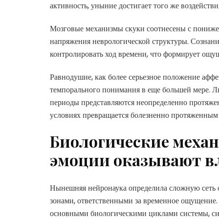
активность, уныние достигает того же воздействи
Мозговые механизмы скуки соотнесены с пониж
напряжения неврологической структуры. Сознание
контролировать ход времени, что формирует ощущ
Равнодушие, как более серьезное положение афф
темпорального понимания в еще большей мере. Л
периоды представляются неопределенно протяжен
условиях превращается болезненно протяженным
Биологические механ
эмоции оказывают в
Нынешняя нейронаука определила сложную сеть 
зонами, ответственными за временное ощущение.
основными биологическими циклами системы, сил