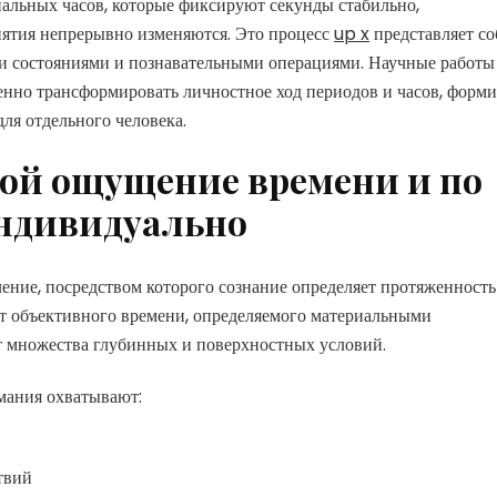
альных часов, которые фиксируют секунды стабильно,
иятия непрерывно изменяются. Это процесс
up x
представляет со
и состояниями и познавательными операциями. Научные работы
енно трансформировать личностное ход периодов и часов, форм
ля отдельного человека.
бой ощущение времени и по
индивидуально
ние, посредством которого сознание определяет протяженность
от объективного времени, определяемого материальными
т множества глубинных и поверхностных условий.
мания охватывают:
твий