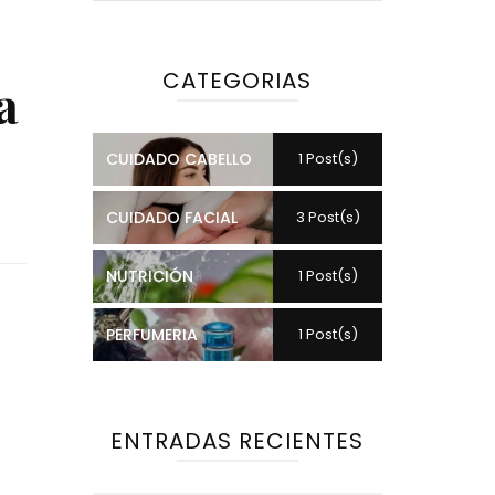
CATEGORIAS
а
CUIDADO CABELLO
1 Post(s)
CUIDADO FACIAL
3 Post(s)
NUTRICIÓN
1 Post(s)
PERFUMERIA
1 Post(s)
ENTRADAS RECIENTES