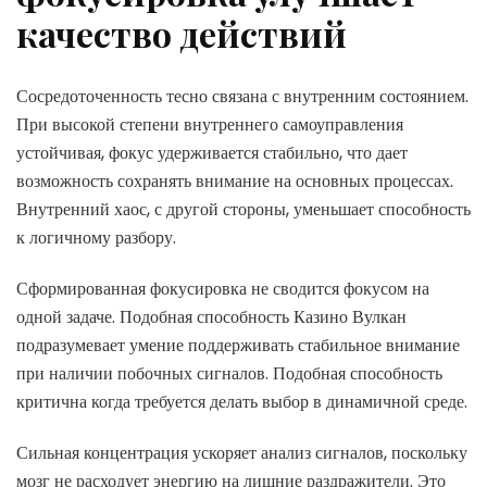
качество действий
Сосредоточенность тесно связана с внутренним состоянием.
При высокой степени внутреннего самоуправления
устойчивая, фокус удерживается стабильно, что дает
возможность сохранять внимание на основных процессах.
Внутренний хаос, с другой стороны, уменьшает способность
к логичному разбору.
Сформированная фокусировка не сводится фокусом на
одной задаче. Подобная способность Казино Вулкан
подразумевает умение поддерживать стабильное внимание
при наличии побочных сигналов. Подобная способность
критична когда требуется делать выбор в динамичной среде.
Сильная концентрация ускоряет анализ сигналов, поскольку
мозг не расходует энергию на лишние раздражители. Это