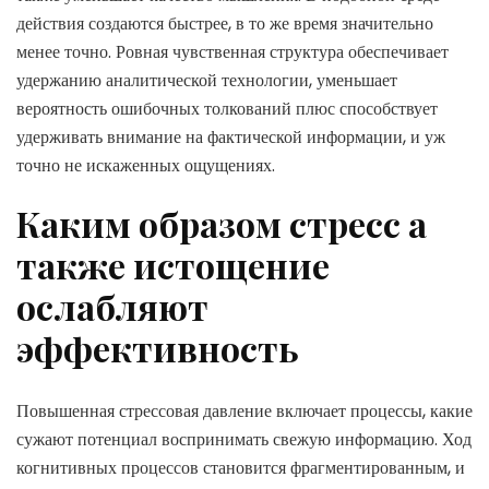
действия создаются быстрее, в то же время значительно
менее точно. Ровная чувственная структура обеспечивает
удержанию аналитической технологии, уменьшает
вероятность ошибочных толкований плюс способствует
удерживать внимание на фактической информации, и уж
точно не искаженных ощущениях.
Каким образом стресс а
также истощение
ослабляют
эффективность
Повышенная стрессовая давление включает процессы, какие
сужают потенциал воспринимать свежую информацию. Ход
когнитивных процессов становится фрагментированным, и