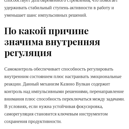
способствует долговременного стремления, что помогает
удерживать стабильный ступень активности в работу и
уменьшает шанс импульсивных решений.
По какой причине
значима внутренняя
регуляция
Самоконтроль обеспечивает способность регулировать
внутренним состоянием плюс настраивать эмоциональные
реакции. Данный механизм Казино Вулкан содержит
контроль над импульсивными решениями, перенаправление
внимания плюс способность переключаться между задачами.
В условиях, если нужна устойчивая фокусировка,
саморегуляция становится ключевым инструментом
сохранения продуктивности.