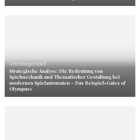
Uncategorized
Strategische Analyse: Die Bedeutung von
Spielmechanik und Thematischer Gestaltung bei
modernen Spielautomaten – Das Beispiel»Gates of
Olympus»