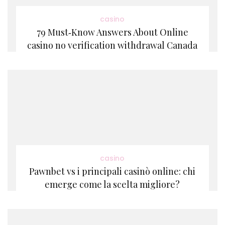
casino
79 Must‑Know Answers About Online
casino no verification withdrawal Canada
casino
Pawnbet vs i principali casinò online: chi
emerge come la scelta migliore?