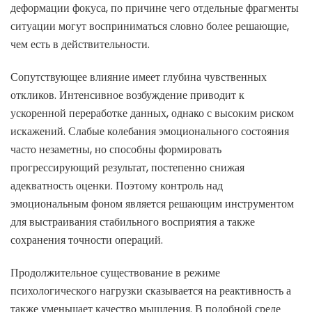
деформации фокуса, по причине чего отдельные фрагменты
ситуации могут восприниматься словно более решающие,
чем есть в действительности.
Сопутствующее влияние имеет глубина чувственных
откликов. Интенсивное возбуждение приводит к
ускоренной переработке данных, однако с высоким риском
искажений. Слабые колебания эмоционального состояния
часто незаметны, но способны формировать
прогрессирующий результат, постепенно снижая
адекватность оценки. Поэтому контроль над
эмоциональным фоном является решающим инструментом
для выстраивания стабильного восприятия а также
сохранения точности операций.
Продолжительное существование в режиме
психологического нагрузки сказывается на реактивность а
также уменьшает качество мышления. В подобной среде