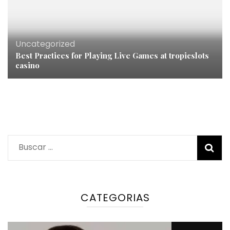
Uncategorized
Best Practices for Playing Live Games at tropicslots
casino
Buscar:
CATEGORIAS