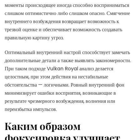
моменты происходящее иногда способно восприниматься
слишком оптимистично либо слишком опасно. Смягчение
внутреннего возбуждения возвращает возможность к
трезвой оценке и обеспечивает возможность создавать
правильную картину угроз.
Оптимальный внутренний настрой способствует замечать
дополнительные детали а также выявлять закономерности.
При таком подходе Vulkan Royal анализ делается
целостным, при этом действия на нестабильные
обстоятельства — логичными. Ровный внутренний фон
минимизирует ошибки восприятия, возникающие в
результате чрезмерного возбуждения, волнения или
переизбытка импульсов.
Каким образом
фокусировка улучшает