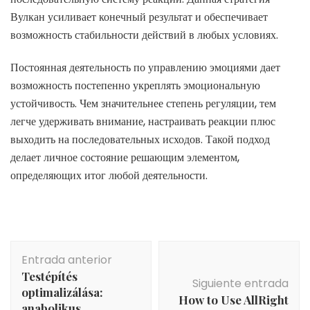
Вулкан усиливает конечный результат и обеспечивает
возможность стабильности действий в любых условиях.
Постоянная деятельность по управлению эмоциями дает
возможность постепенно укреплять эмоциональную
устойчивость. Чем значительнее степень регуляции, тем
легче удерживать внимание, настраивать реакции плюс
выходить на последовательных исходов. Такой подход
делает личное состояние решающим элементом,
определяющих итог любой деятельности.
Navegación
Entrada anterior
de
Testépítés
entradas
Siguiente entrada
optimalizálása:
How to Use AllRight
anabolikus