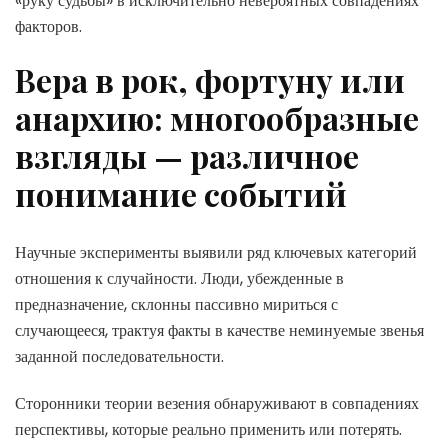
«руку судьбы» в исключительно невероятных совпадениях
факторов.
Вера в рок, фортуну или
анархию: многообразные
взгляды — различное
понимание событий
Научные эксперименты выявили ряд ключевых категорий
отношения к случайности. Люди, убежденные в
предназначение, склонны пассивно мириться с
случающееся, трактуя факты в качестве неминуемые звенья
заданной последовательности.
Сторонники теории везения обнаруживают в совпадениях
перспективы, которые реально применить или потерять.