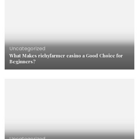
Uncategorized
What Makes richyfarmer casino a Good Choice for
Beginners?
Uncategorized