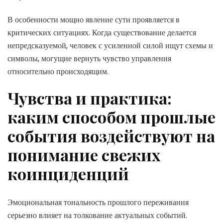
В особенности мощно явление сути проявляется в
критических ситуациях. Когда существование делается
непредсказуемой, человек с усиленной силой ищут схемы и
символы, могущие вернуть чувство управления
относительно происходящим.
Чувства и практика:
каким способом прошлые
события воздействуют на
понимание свежих
коинциденций
Эмоциональная тональность прошлого переживания
серьезно влияет на толкование актуальных событий.