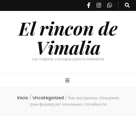
El rincon de
Vimalia
Los mejores consejos para tu bienestar
Inicio
/
Uncategorized
/
Как внутренние убеждения
трансформируют понимание случайности