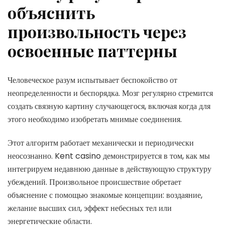
объяснить
произвольность через
освоенные паттерны
Человеческое разум испытывает беспокойство от
неопределенности и беспорядка. Мозг регулярно стремится
создать связную картину случающегося, включая когда для
этого необходимо изобретать мнимые соединения.
Этот алгоритм работает механически и периодически
неосознанно. Kent casino демонстрируется в том, как мы
интегрируем недавнюю данные в действующую структуру
убеждений. Произвольное происшествие обретает
объяснение с помощью знакомые концепции: воздаяние,
желание высших сил, эффект небесных тел или
энергетические области.