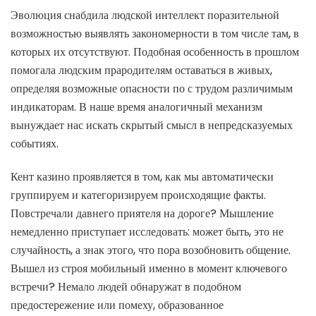
Эволюция снабдила людской интеллект поразительной
возможностью выявлять закономерности в том числе там, в
которых их отсутствуют. Подобная особенность в прошлом
помогала людским прародителям оставаться в живых,
определяя возможные опасности по с трудом различимым
индикаторам. В наше время аналогичный механизм
вынуждает нас искать скрытый смысл в непредсказуемых
событиях.
Кент казино проявляется в том, как мы автоматически
группируем и категоризируем происходящие факты.
Повстречали давнего приятеля на дороге? Мышление
немедленно приступает исследовать: может быть, это не
случайность, а знак этого, что пора возобновить общение.
Вышел из строя мобильный именно в момент ключевого
встречи? Немало людей обнаружат в подобном
предостережение или помеху, образованное