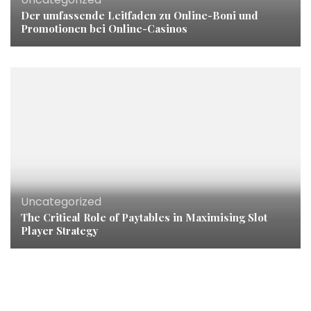
Der umfassende Leitfaden zu Online-Boni und
Promotionen bei Online-Casinos
Uncategorized
The Critical Role of Paytables in Maximising Slot
Player Strategy