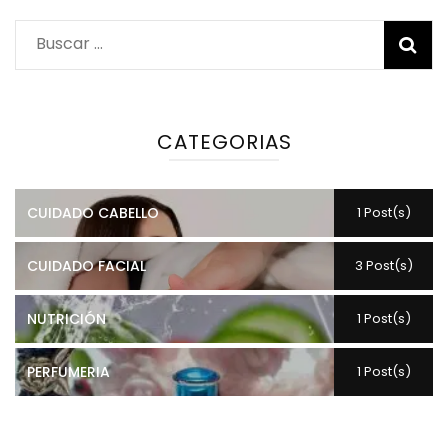
Buscar:
CATEGORIAS
CUIDADO CABELLO
1 Post(s)
CUIDADO FACIAL
3 Post(s)
NUTRICIÓN
1 Post(s)
PERFUMERIA
1 Post(s)