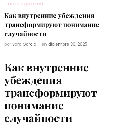
Uncategorized
Как внутренние убеждения
трансформируют понимание
случайности
por
Sara Garcia
en
diciembre 30, 2025
Как внутренние
убеждения
трансформируют
понимание
случайности