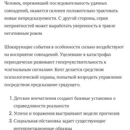
Человек, переживший последовательность удачных
совпадений, окажется склонен положительно трактовать
новые непредсказуемости. С другой стороны, серия
неприятностей может выработать уверенность в травле
негативным роком.
Шокирующие события в особенности сильно воздействуют
на восприятие совпадений. Уцелевшие в катастрофах
периодически развивают гиперчувствительность к
«сигнальным сигналам». Кент делается средством
психологической охраны, попыткой возродить управление
посредством предсказание грядущего.
Детские впечатления создают базовые установки о
справедливости реальности
Успехи и поражения выстраивают модели прогнозов
Социальная обстановка задает существующие
интерпретационные образцы