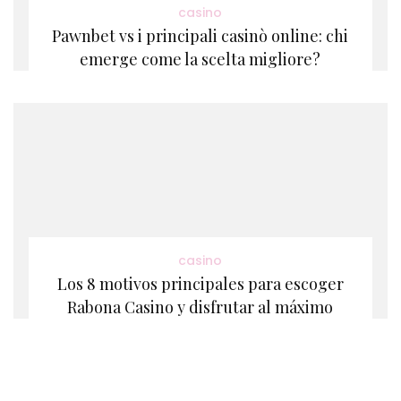
casino
Pawnbet vs i principali casinò online: chi
emerge come la scelta migliore?
casino
Los 8 motivos principales para escoger
Rabona Casino y disfrutar al máximo