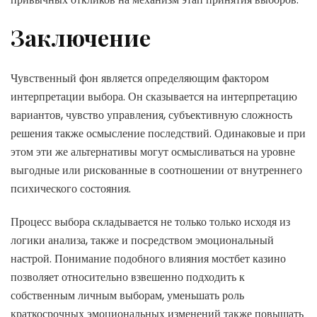
Заключение
Чувственный фон является определяющим фактором
интерпретации выбора. Он сказывается на интерпретацию
вариантов, чувство управления, субъективную сложность
решения также осмысление последствий. Одинаковые и при
этом эти же альтернативы могут осмысливаться на уровне
выгодные или рискованные в соотношении от внутреннего
психического состояния.
Процесс выбора складывается не только только исходя из
логики анализа, также и посредством эмоциональный
настрой. Понимание подобного влияния мостбет казино
позволяет относительно взвешенно подходить к
собственным личным выборам, уменьшать роль
краткосрочных эмоциональных изменений также повышать