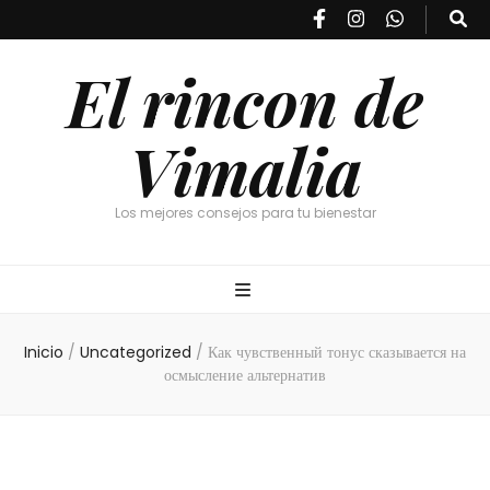
El rincon de
Vimalia
Los mejores consejos para tu bienestar
Inicio
/
Uncategorized
/
Как чувственный тонус сказывается на
осмысление альтернатив