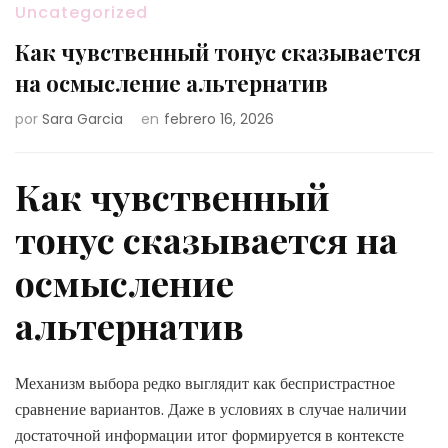
Uncategorized
Как чувственный тонус сказывается
на осмысление альтернатив
por
Sara Garcia
en
febrero 16, 2026
Как чувственный
тонус сказывается на
осмысление
альтернатив
Механизм выбора редко выглядит как беспристрастное
сравнение вариантов. Даже в условиях в случае наличии
достаточной информации итог формируется в контексте