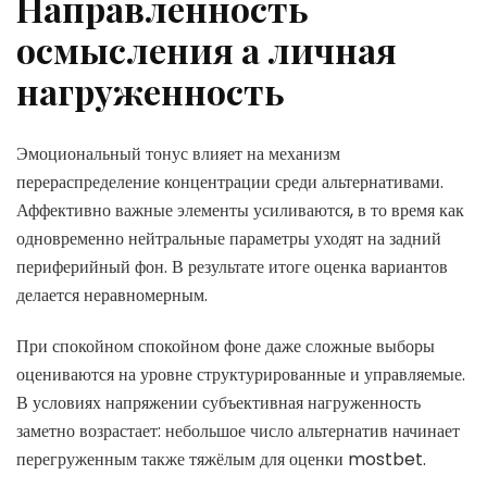
Направленность
осмысления а личная
нагруженность
Эмоциональный тонус влияет на механизм
перераспределение концентрации среди альтернативами.
Аффективно важные элементы усиливаются, в то время как
одновременно нейтральные параметры уходят на задний
периферийный фон. В результате итоге оценка вариантов
делается неравномерным.
При спокойном спокойном фоне даже сложные выборы
оцениваются на уровне структурированные и управляемые.
В условиях напряжении субъективная нагруженность
заметно возрастает: небольшое число альтернатив начинает
перегруженным также тяжёлым для оценки mostbet.