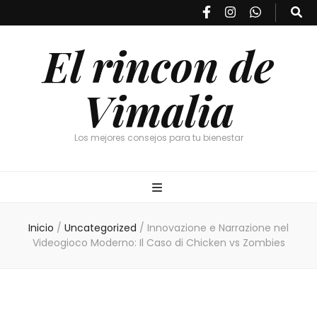
El rincon de
Vimalia
Los mejores consejos para tu bienestar
Inicio
/
Uncategorized
/
Innovazione e Narrazione nel
Videogioco Moderno: Il Caso di Chicken vs Zombies