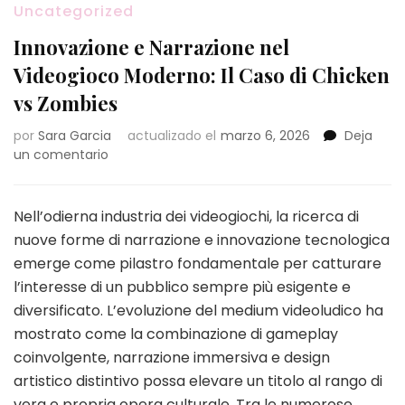
Uncategorized
Innovazione e Narrazione nel
Videogioco Moderno: Il Caso di Chicken
vs Zombies
por
Sara Garcia
actualizado el
marzo 6, 2026
Deja
en
un comentario
Innovazione
e
Narrazione
Nell’odierna industria dei videogiochi, la ricerca di
nel
nuove forme di narrazione e innovazione tecnologica
Videogioco
emerge come pilastro fondamentale per catturare
Moderno:
l’interesse di un pubblico sempre più esigente e
Il
Caso
diversificato. L’evoluzione del medium videoludico ha
di
mostrato come la combinazione di gameplay
Chicken
coinvolgente, narrazione immersiva e design
vs
artistico distintivo possa elevare un titolo al rango di
Zombies
vera e propria opera culturale. Tra le numerose