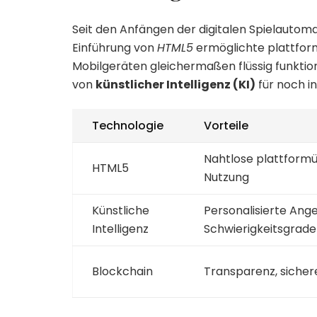
Seit den Anfängen der digitalen Spielautoma
Einführung von
HTML5
ermöglichte plattfor
Mobilgeräten gleichermaßen flüssig funktio
von
künstlicher Intelligenz (KI)
für noch in
Technologie
Vorteile
Nahtlose plattform
HTML5
Nutzung
Künstliche
Personalisierte Ang
Intelligenz
Schwierigkeitsgrade
Blockchain
Transparenz, sicher