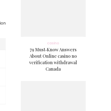
ion
casino
79 Must‑Know Answers
About Online casino no
verification withdrawal
Canada