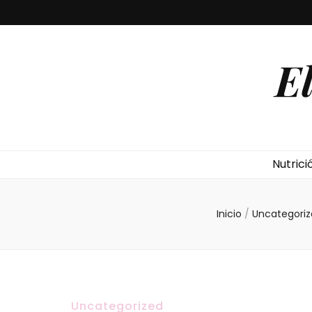
E
Nutrici
Inicio
/
Uncategori
Uncategorized