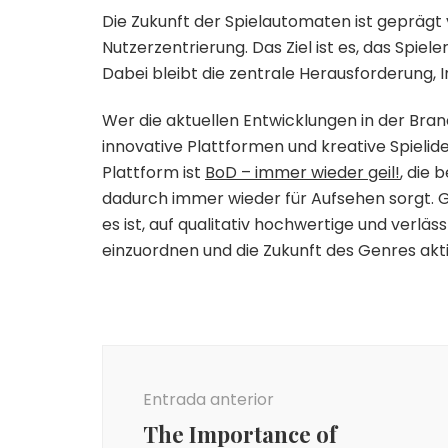
Die Zukunft der Spielautomaten ist geprägt 
Nutzerzentrierung. Das Ziel ist es, das Spiele
Dabei bleibt die zentrale Herausforderung,
Wer die aktuellen Entwicklungen in der Bran
innovative Plattformen und kreative Spielide
Plattform ist
BoD – immer wieder geil!
, die
dadurch immer wieder für Aufsehen sorgt. G
es ist, auf qualitativ hochwertige und verläs
einzuordnen und die Zukunft des Genres akti
Navegación
de
Entrada anterior
entradas
The Importance of