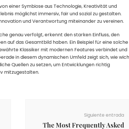
von einer Symbiose aus Technologie, Kreativität und
rlebnis möglichst immersiv, fair und sozial zu gestalten.
 Innovation und Verantwortung miteinander zu vereinen.
che genau verfolgt, erkennt den starken Einfluss, den
en auf das Gesamtbild haben. Ein Beispiel für eine solche
 bewährte Klassiker mit modernen Features verbindet und
erade in diesem dynamischen Umfeld zeigt sich, wie wich
sliche Quellen zu setzen, um Entwicklungen richtig
v mitzugestalten.
Siguiente entrada
The Most Frequently Asked