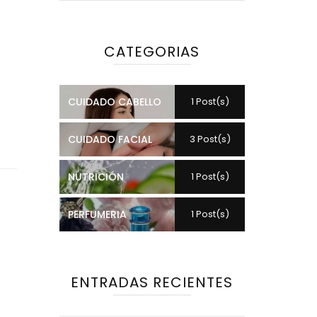
CATEGORIAS
CUIDADO CABELLO
1 Post(s)
CUIDADO FACIAL
3 Post(s)
NUTRICIÓN
1 Post(s)
PERFUMERIA
1 Post(s)
ENTRADAS RECIENTES