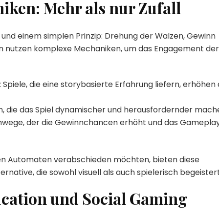
iken: Mehr als nur Zufall
all und einem simplen Prinzip: Drehung der Walzen, Gewinn
en nutzen komplexe Mechaniken, um das Engagement der
: Spiele, die eine storybasierte Erfahrung liefern, erhöhen 
n, die das Spiel dynamischer und herausfordernder mach
nnwege, der die Gewinnchancen erhöht und das Gamepla
chen Automaten verabschieden möchten, bieten diese
ative, die sowohl visuell als auch spielerisch begeistert
ication und Social Gaming