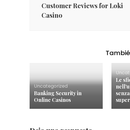
Customer Reviews for Loki
Casino
También
Uncat
Le sf
Uncategorized
nell’u
Banking Security in
senza
Online Casinos
super