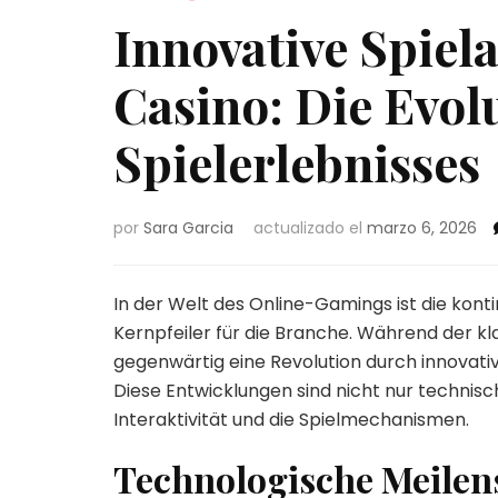
Innovative Spiel
Casino: Die Evol
Spielerlebnisses
por
Sara Garcia
actualizado el
marzo 6, 2026
In der Welt des Online-Gamings ist die kont
Kernpfeiler für die Branche. Während der kla
gegenwärtig eine Revolution durch innovativ
Diese Entwicklungen sind nicht nur technis
Interaktivität und die Spielmechanismen.
Technologische Meilens