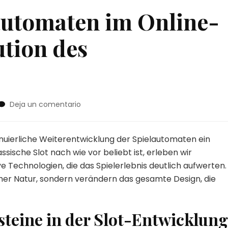
automaten im Online-
ution des
en
Deja un comentario
Innovative
Spielautomaten
im
inuierliche Weiterentwicklung der Spielautomaten ein
Online-
ssische Slot nach wie vor beliebt ist, erleben wir
Casino:
e Technologien, die das Spielerlebnis deutlich aufwerten.
Die
cher Natur, sondern verändern das gesamte Design, die
Evolution
des
Spielerlebnisses
teine in der Slot-Entwicklung