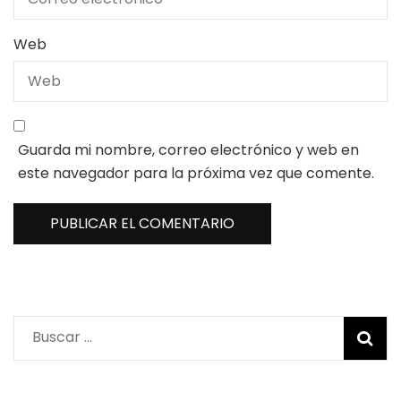
Web
Guarda mi nombre, correo electrónico y web en
este navegador para la próxima vez que comente.
Buscar: