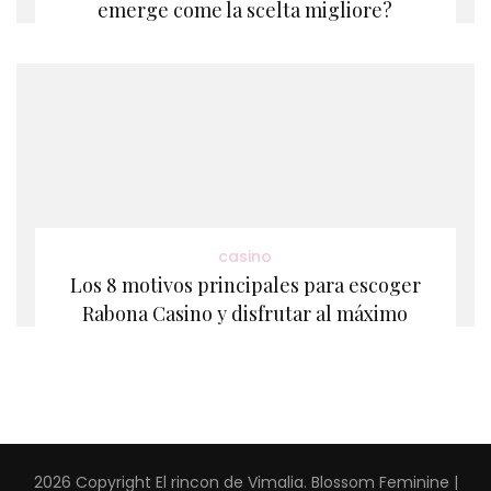
emerge come la scelta migliore?
casino
Los 8 motivos principales para escoger
Rabona Casino y disfrutar al máximo
2026 Copyright
El rincon de Vimalia
.
Blossom Feminine |