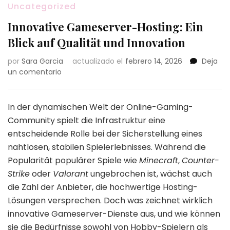
Uncategorized
Innovative Gameserver-Hosting: Ein
Blick auf Qualität und Innovation
por
Sara Garcia
actualizado el
febrero 14, 2026
Deja
en
un comentario
Innovative
Gameserver-
Hosting:
In der dynamischen Welt der Online-Gaming-
Ein
Community spielt die Infrastruktur eine
Blick
entscheidende Rolle bei der Sicherstellung eines
auf
nahtlosen, stabilen Spielerlebnisses. Während die
Qualität
und
Popularität populärer Spiele wie
Minecraft
,
Counter-
Innovation
Strike
oder
Valorant
ungebrochen ist, wächst auch
die Zahl der Anbieter, die hochwertige Hosting-
Lösungen versprechen. Doch was zeichnet wirklich
innovative Gameserver-Dienste aus, und wie können
sie die Bedürfnisse sowohl von Hobby-Spielern als