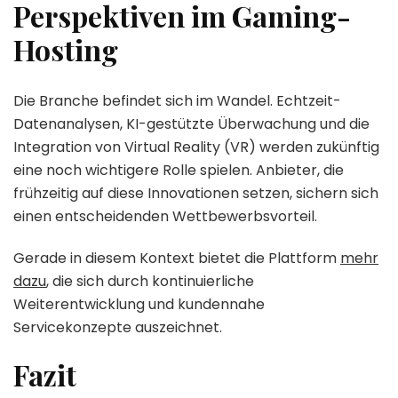
Perspektiven im Gaming-
Hosting
Die Branche befindet sich im Wandel. Echtzeit-
Datenanalysen, KI-gestützte Überwachung und die
Integration von Virtual Reality (VR) werden zukünftig
eine noch wichtigere Rolle spielen. Anbieter, die
frühzeitig auf diese Innovationen setzen, sichern sich
einen entscheidenden Wettbewerbsvorteil.
Gerade in diesem Kontext bietet die Plattform
mehr
dazu
, die sich durch kontinuierliche
Weiterentwicklung und kundennahe
Servicekonzepte auszeichnet.
Fazit