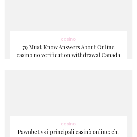
casino
79 Must‑Know Answers About Online
casino no verification withdrawal Canada
casino
Pawnbet vs i principali casinò online: chi