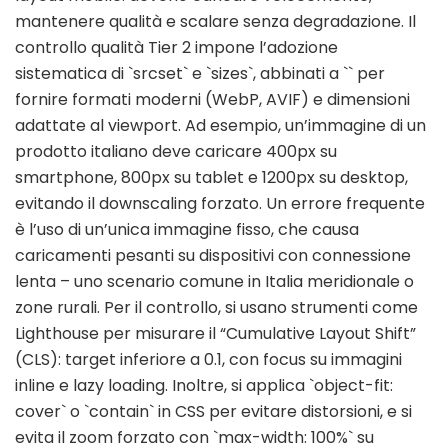
mantenere qualità e scalare senza degradazione. Il
controllo qualità Tier 2 impone l’adozione
sistematica di `srcset` e `sizes`, abbinati a `
` per
fornire formati moderni (WebP, AVIF) e dimensioni
adattate al viewport. Ad esempio, un’immagine di un
prodotto italiano deve caricare 400px su
smartphone, 800px su tablet e 1200px su desktop,
evitando il downscaling forzato. Un errore frequente
è l’uso di un’unica immagine fisso, che causa
caricamenti pesanti su dispositivi con connessione
lenta – uno scenario comune in Italia meridionale o
zone rurali. Per il controllo, si usano strumenti come
Lighthouse per misurare il “Cumulative Layout Shift”
(CLS): target inferiore a 0.1, con focus su immagini
inline e lazy loading. Inoltre, si applica `object-fit:
cover` o `contain` in CSS per evitare distorsioni, e si
evita il zoom forzato con `max-width: 100%` su