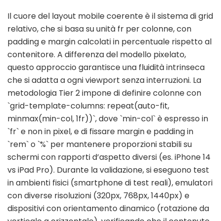
Il cuore del layout mobile coerente è il sistema di grid
relativo, che si basa su unità fr per colonne, con
padding e margin calcolati in percentuale rispetto al
contenitore. A differenza del modello pixelato,
questo approccio garantisce una fluidità intrinseca
che si adatta a ogni viewport senza interruzioni. La
metodologia Tier 2 impone di definire colonne con
`grid-template-columns: repeat(auto-fit,
minmax(min-col, 1fr))`, dove `min-col` è espresso in
`fr` e non in pixel, e di fissare margin e padding in
`rem` o `%` per mantenere proporzioni stabili su
schermi con rapporti d’aspetto diversi (es. iPhone 14
vs iPad Pro). Durante la validazione, si eseguono test
in ambienti fisici (smartphone di test reali), emulatori
con diverse risoluzioni (320px, 768px, 1440px) e
dispositivi con orientamento dinamico (rotazione da