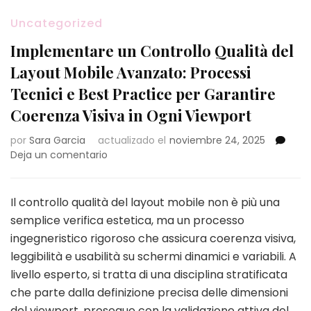
Uncategorized
Implementare un Controllo Qualità del
Layout Mobile Avanzato: Processi
Tecnici e Best Practice per Garantire
Coerenza Visiva in Ogni Viewport
por
Sara Garcia
actualizado el
noviembre 24, 2025
en
Deja un comentario
Implementare
un
Controllo
Il controllo qualità del layout mobile non è più una
Qualità
semplice verifica estetica, ma un processo
del
ingegneristico rigoroso che assicura coerenza visiva,
Layout
leggibilità e usabilità su schermi dinamici e variabili. A
Mobile
Avanzato:
livello esperto, si tratta di una disciplina stratificata
Processi
che parte dalla definizione precisa delle dimensioni
Tecnici
del viewport, prosegue con la validazione attiva del