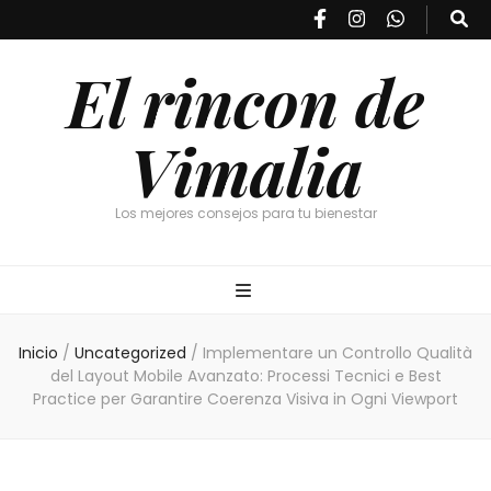
El rincon de
Vimalia
Los mejores consejos para tu bienestar
Inicio
/
Uncategorized
/
Implementare un Controllo Qualità
del Layout Mobile Avanzato: Processi Tecnici e Best
Practice per Garantire Coerenza Visiva in Ogni Viewport