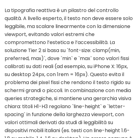
La tipografia reattiva è un pilastro del controllo
qualità. A livello esperto, il testo non deve essere solo
leggibile, ma scalare linearmente con la dimensione
viewport, evitando valori estremi che
compromettono l’estetica e l’accessibilità. La
soluzione Tier 2 si basa su `font-size: clamp(min,
preferred, max)`, dove `min` e `max` sono valori fissi
calibrati su dati reali (ad esempio, su iPhone X: 16px,
su desktop 24px, con 1rem = 16px). Questo evita il
problema dei pixel fissi che rendono il testo rigido su
schermi grandi o piccoli. In combinazione con media
queries strategiche, si mantiene una gerarchia visiva
chiara: titoli H1-H3 regolano `line-height` e `letter-
spacing` in funzione della larghezza viewport, con
valori ottimali derivati da studi di leggibilità su
dispositivi mobili italiani (es. testi con line-height 1.6-