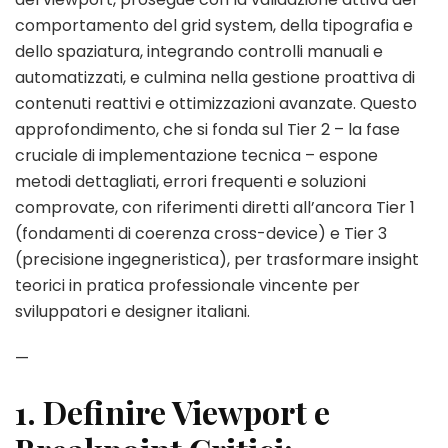
e
comportamento del grid system, della tipografia e
Best
Practice
dello spaziatura, integrando controlli manuali e
per
automatizzati, e culmina nella gestione proattiva di
Garantire
contenuti reattivi e ottimizzazioni avanzate. Questo
Coerenza
approfondimento, che si fonda sul Tier 2 – la fase
Visiva
in
cruciale di implementazione tecnica – espone
Ogni
metodi dettagliati, errori frequenti e soluzioni
Viewport
comprovate, con riferimenti diretti all’ancora Tier 1
(fondamenti di coerenza cross-device) e Tier 3
(precisione ingegneristica), per trasformare insight
teorici in pratica professionale vincente per
sviluppatori e designer italiani.
—
1. Definire Viewport e