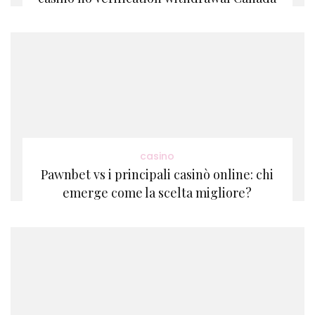
casino
Pawnbet vs i principali casinò online: chi
emerge come la scelta migliore?