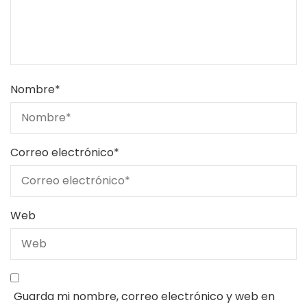
Nombre
*
Correo electrónico
*
Web
Guarda mi nombre, correo electrónico y web en