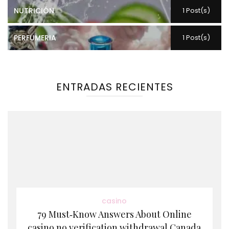
NUTRICIÓN
1 Post(s)
PERFUMERIA
1 Post(s)
ENTRADAS RECIENTES
casino
79 Must‑Know Answers About Online
casino no verification withdrawal Canada