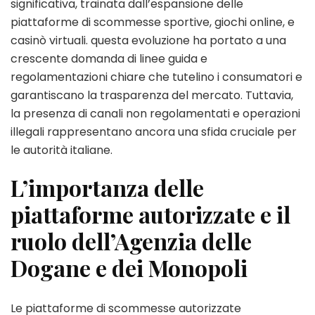
significativa, trainata dall’espansione delle
in
piattaforme di scommesse sportive, giochi online, e
Italia
casinò virtuali. questa evoluzione ha portato a una
crescente domanda di linee guida e
regolamentazioni chiare che tutelino i consumatori e
garantiscano la trasparenza del mercato. Tuttavia,
la presenza di canali non regolamentati e operazioni
illegali rappresentano ancora una sfida cruciale per
le autorità italiane.
L’importanza delle
piattaforme autorizzate e il
ruolo dell’Agenzia delle
Dogane e dei Monopoli
Le piattaforme di scommesse autorizzate