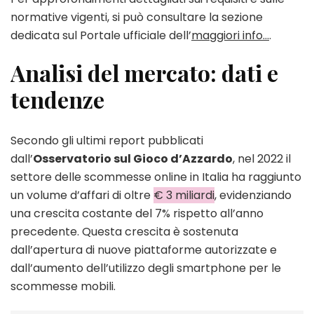
normative vigenti, si può consultare la sezione
dedicata sul Portale ufficiale dell’
maggiori info…
.
Analisi del mercato: dati e
tendenze
Secondo gli ultimi report pubblicati
dall’
Osservatorio sul Gioco d’Azzardo
, nel 2022 il
settore delle scommesse online in Italia ha raggiunto
un volume d’affari di oltre
€ 3 miliardi
, evidenziando
una crescita costante del 7% rispetto all’anno
precedente. Questa crescita è sostenuta
dall’apertura di nuove piattaforme autorizzate e
dall’aumento dell’utilizzo degli smartphone per le
scommesse mobili.