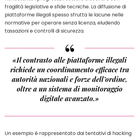
fragilità legislative e sfide tecniche. La diffusione di
piattaforme illegali spesso sfrutta le lacune nelle
normative per operare senza licenza, eludendo
tassazioni e controlli di sicurezza.
«Il contrasto alle piattaforme illegali
richiede un coordinamento efficace tra
autorità nazionali e forze dell’ordine,
oltre a un sistema di monitoraggio
digitale avanzato.»
Un esempio è rappresentato dai tentativi di hacking