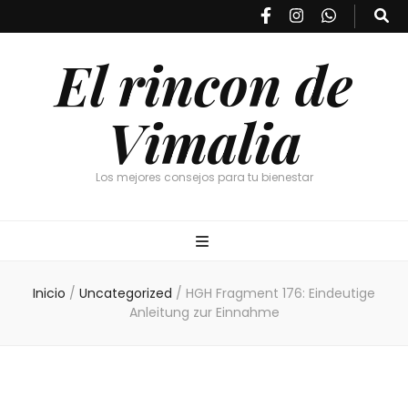
El rincon de
Vimalia
Los mejores consejos para tu bienestar
Inicio
/
Uncategorized
/
HGH Fragment 176: Eindeutige
Anleitung zur Einnahme