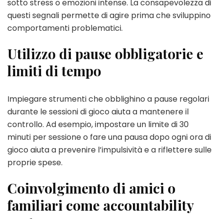
sotto stress o emozioni intense. La consapevolezza di
questi segnali permette di agire prima che sviluppino
comportamenti problematici.
Utilizzo di pause obbligatorie e
limiti di tempo
Impiegare strumenti che obblighino a pause regolari
durante le sessioni di gioco aiuta a mantenere il
controllo. Ad esempio, impostare un limite di 30
minuti per sessione o fare una pausa dopo ogni ora di
gioco aiuta a prevenire l’impulsività e a riflettere sulle
proprie spese.
Coinvolgimento di amici o
familiari come accountability