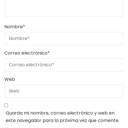
Nombre
*
Correo electrónico
*
Web
Guarda mi nombre, correo electrónico y web en
este navegador para la próxima vez que comente.