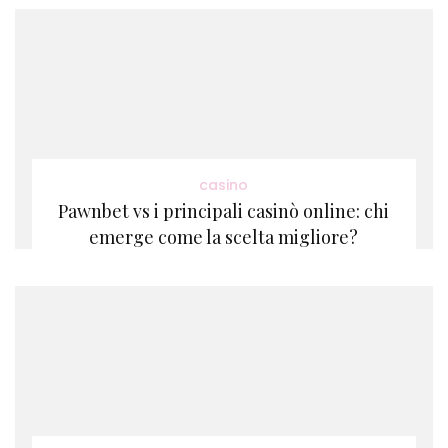
casino
Pawnbet vs i principali casinò online: chi
emerge come la scelta migliore?