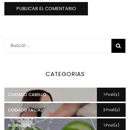
Buscar:
CATEGORIAS
CUIDADO CABELLO
1 Post(s)
CUIDADO FACIAL
3 Post(s)
NUTRICIÓN
1 Post(s)