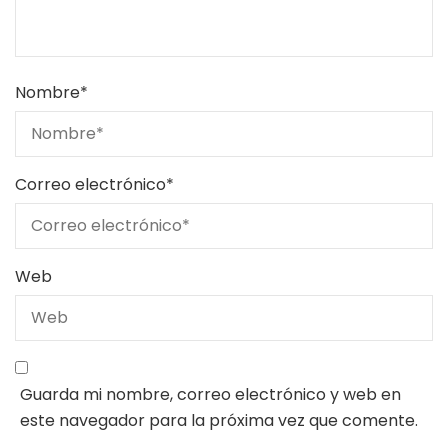
Nombre
*
Correo electrónico
*
Web
Guarda mi nombre, correo electrónico y web en
este navegador para la próxima vez que comente.