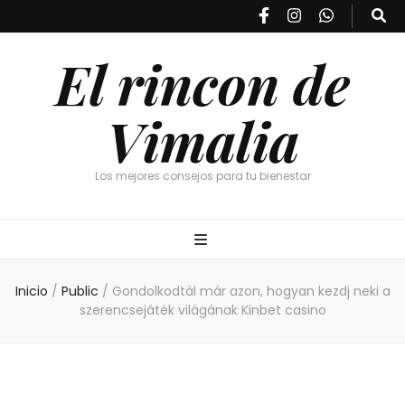
El rincon de
Vimalia
Los mejores consejos para tu bienestar
Inicio
/
Public
/
Gondolkodtál már azon, hogyan kezdj neki a
szerencsejáték világának Kinbet casino