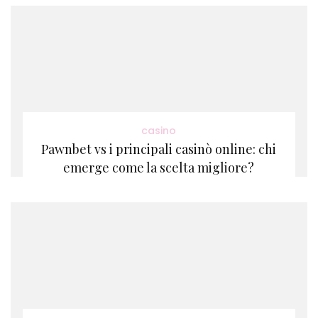
casino
Pawnbet vs i principali casinò online: chi
emerge come la scelta migliore?