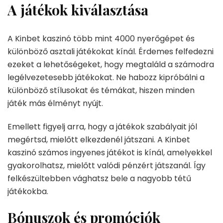
A játékok kiválasztása
A Kinbet kaszinó több mint 4000 nyerőgépet és
különböző asztali játékokat kínál. Érdemes felfedezni
ezeket a lehetőségeket, hogy megtaláld a számodra
legélvezetesebb játékokat. Ne habozz kipróbálni a
különböző stílusokat és témákat, hiszen minden
játék más élményt nyújt.
Emellett figyelj arra, hogy a játékok szabályait jól
megértsd, mielőtt elkezdenél játszani. A Kinbet
kaszinó számos ingyenes játékot is kínál, amelyekkel
gyakorolhatsz, mielőtt valódi pénzért játszanál. Így
felkészültebben vághatsz bele a nagyobb tétű
játékokba.
Bónuszok és promóciók