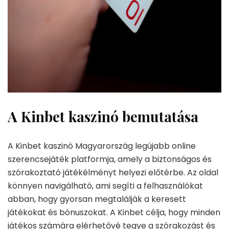
A Kinbet kaszinó bemutatása
A Kinbet kaszinó Magyarország legújabb online
szerencsejáték platformja, amely a biztonságos és
szórakoztató játékélményt helyezi előtérbe. Az oldal
könnyen navigálható, ami segíti a felhasználókat
abban, hogy gyorsan megtalálják a keresett
játékokat és bónuszokat. A Kinbet célja, hogy minden
játékos számára elérhetővé tegye a szórakozást és