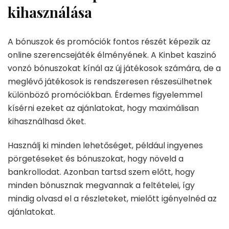
kihasználása
A bónuszok és promóciók fontos részét képezik az
online szerencsejáték élményének. A Kinbet kaszinó
vonzó bónuszokat kínál az új játékosok számára, de a
meglévő játékosok is rendszeresen részesülhetnek
különböző promóciókban. Érdemes figyelemmel
kísérni ezeket az ajánlatokat, hogy maximálisan
kihasználhasd őket.
Használj ki minden lehetőséget, például ingyenes
pörgetéseket és bónuszokat, hogy növeld a
bankrollodat. Azonban tartsd szem előtt, hogy
minden bónusznak megvannak a feltételei, így
mindig olvasd el a részleteket, mielőtt igényelnéd az
ajánlatokat.