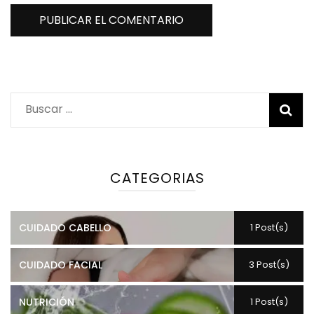
Buscar:
CATEGORIAS
CUIDADO CABELLO
1 Post(s)
CUIDADO FACIAL
3 Post(s)
NUTRICIÓN
1 Post(s)