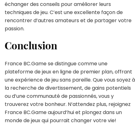
échanger des conseils pour améliorer leurs
techniques de jeu. C’est une excellente façon de
rencontrer d’autres amateurs et de partager votre
passion.
Conclusion
France BC.Game se distingue comme une
plateforme de jeux en ligne de premier plan, offrant
une expérience de jeu sans pareille. Que vous soyez à
la recherche de divertissement, de gains potentiels
ou d’une communauté de passionnés, vous y
trouverez votre bonheur. N’attendez plus, rejoignez
France BC.Game aujourd’hui et plongez dans un
monde de jeux qui pourrait changer votre vie!