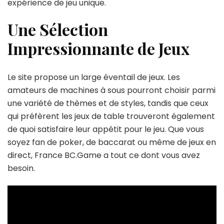
expérience de jeu unique.
Une Sélection
Impressionnante de Jeux
Le site propose un large éventail de jeux. Les
amateurs de machines à sous pourront choisir parmi
une variété de thèmes et de styles, tandis que ceux
qui préfèrent les jeux de table trouveront également
de quoi satisfaire leur appétit pour le jeu. Que vous
soyez fan de poker, de baccarat ou même de jeux en
direct, France BC.Game a tout ce dont vous avez
besoin.