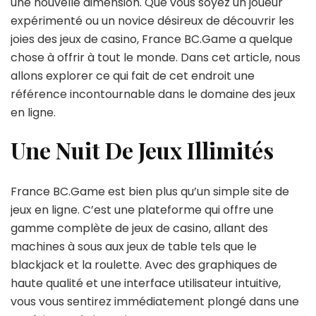
une nouvelle dimension. Que vous soyez un joueur
expérimenté ou un novice désireux de découvrir les
joies des jeux de casino, France BC.Game a quelque
chose à offrir à tout le monde. Dans cet article, nous
allons explorer ce qui fait de cet endroit une
référence incontournable dans le domaine des jeux
en ligne.
Une Nuit De Jeux Illimités
France BC.Game est bien plus qu’un simple site de
jeux en ligne. C’est une plateforme qui offre une
gamme complète de jeux de casino, allant des
machines à sous aux jeux de table tels que le
blackjack et la roulette. Avec des graphiques de
haute qualité et une interface utilisateur intuitive,
vous vous sentirez immédiatement plongé dans une