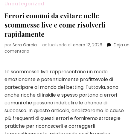
Uncategorized
Errori comuni da evitare nelle
scommesse live e come risolverli
rapidamente
por
Sara Garcia
actualizado el
enero 12, 2026
Deja un
en
comentario
Errori
comuni
da
Le scommesse live rappresentano un modo
evitare
emozionante e potenzialmente profittevole di
nelle
partecipare al mondo del betting. Tuttavia, sono
scommesse
anche ricche di insidie e spesso portano a errori
live
e
comuni che possono indebolire le chance di
come
successo. In questo articolo, analizzeremo le cause
risolverli
più frequenti di questi errori e forniremo strategie
rapidamente
pratiche per riconoscerli e correggerli
tempestivamente, migliorando così le vostre