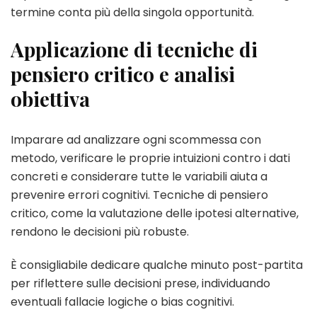
termine conta più della singola opportunità.
Applicazione di tecniche di
pensiero critico e analisi
obiettiva
Imparare ad analizzare ogni scommessa con
metodo, verificare le proprie intuizioni contro i dati
concreti e considerare tutte le variabili aiuta a
prevenire errori cognitivi. Tecniche di pensiero
critico, come la valutazione delle ipotesi alternative,
rendono le decisioni più robuste.
È consigliabile dedicare qualche minuto post-partita
per riflettere sulle decisioni prese, individuando
eventuali fallacie logiche o bias cognitivi.