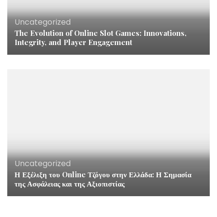
Uncategorized
The Evolution of Online Slot Games: Innovations,
Integrity, and Player Engagement
Uncategorized
Η Εξέλιξη του Online Τζόγου στην Ελλάδα: Η Σημασία
της Ασφάλειας και της Αξιοπιστίας