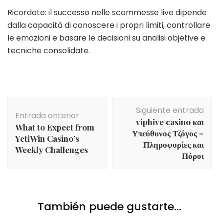
Ricordate: il successo nelle scommesse live dipende
dalla capacità di conoscere i propri limiti, controllare
le emozioni e basare le decisioni su analisi objetive e
tecniche consolidate.
Navegación
Siguiente entrada
de
Entrada anterior
viphive casino και
entradas
What to Expect from
Υπεύθυνος Τζόγος –
YetiWin Casino’s
Πληροφορίες και
Weekly Challenges
Πόροι
También puede gustarte...