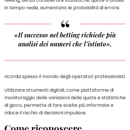
feeling, senza considerare statistiche, quote o analisi
in tempo reale, aumentano le probabilità di errore.
«Il successo nel betting richiede più
analisi dei numeri che l’istinto»,
ricorda spesso il mondo degli operatori professionisti.
Utilizzare strumenti digitali, come piattaforme di
monitoraggio delle variazioni delle quote e statistiche
di gioco, permette di fare scelte più informate e
riduce il rischio di decisioni impulsive.
Come riconoscere