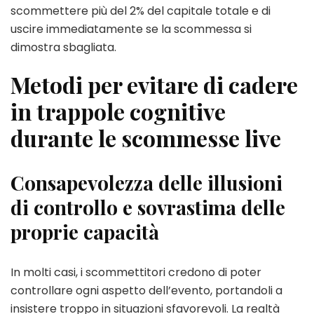
scommettere più del 2% del capitale totale e di
uscire immediatamente se la scommessa si
dimostra sbagliata.
Metodi per evitare di cadere
in trappole cognitive
durante le scommesse live
Consapevolezza delle illusioni
di controllo e sovrastima delle
proprie capacità
In molti casi, i scommettitori credono di poter
controllare ogni aspetto dell’evento, portandoli a
insistere troppo in situazioni sfavorevoli. La realtà