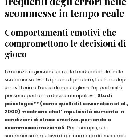
frequenti degli errori nelle
scommesse in tempo reale
Comportamenti emotivi che
compromettono le decisioni di
gioco
Le emozioni giocano un ruolo fondamentale nelle
scommesse live. La paura di perdere, l’euforia dopo
una vittoria o l’ansia di non cogliere l’opportunità
possono portare a decisioni impulsive.
Studi
psicologici** (come quelli di Loewenstein et al.,
2000) mostrano che l’impulsività aumenta in
condizioni di stress emotivo, portando a
scommesse irrazionali.
Per esempio, una
scommessa impulsiva dopo una serie di insuccessi