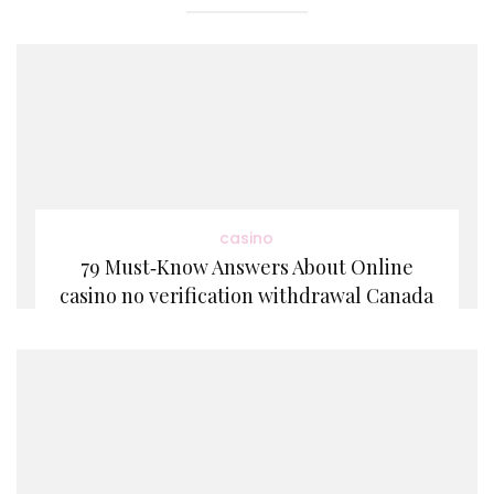
casino
79 Must‑Know Answers About Online
casino no verification withdrawal Canada