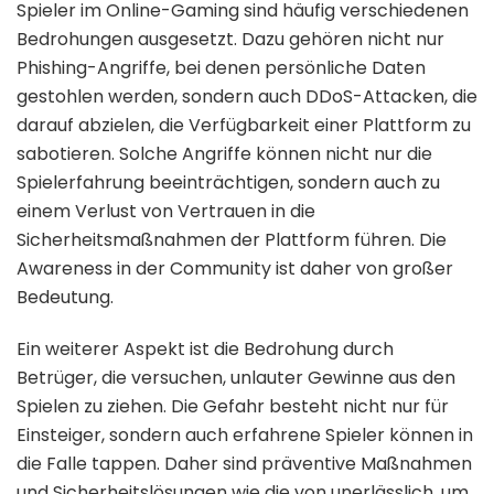
Spieler im Online-Gaming sind häufig verschiedenen
Bedrohungen ausgesetzt. Dazu gehören nicht nur
Phishing-Angriffe, bei denen persönliche Daten
gestohlen werden, sondern auch DDoS-Attacken, die
darauf abzielen, die Verfügbarkeit einer Plattform zu
sabotieren. Solche Angriffe können nicht nur die
Spielerfahrung beeinträchtigen, sondern auch zu
einem Verlust von Vertrauen in die
Sicherheitsmaßnahmen der Plattform führen. Die
Awareness in der Community ist daher von großer
Bedeutung.
Ein weiterer Aspekt ist die Bedrohung durch
Betrüger, die versuchen, unlauter Gewinne aus den
Spielen zu ziehen. Die Gefahr besteht nicht nur für
Einsteiger, sondern auch erfahrene Spieler können in
die Falle tappen. Daher sind präventive Maßnahmen
und Sicherheitslösungen wie die von unerlässlich, um