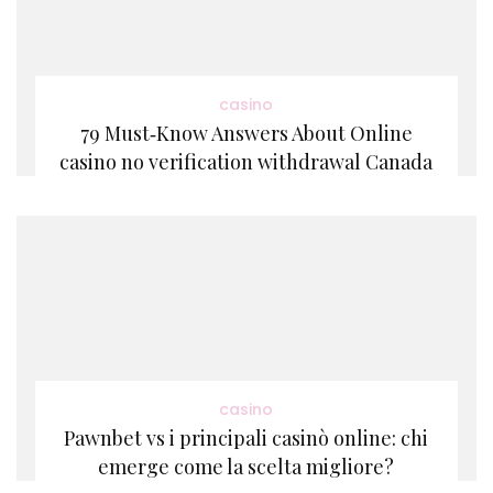
casino
79 Must‑Know Answers About Online
casino no verification withdrawal Canada
casino
Pawnbet vs i principali casinò online: chi
emerge come la scelta migliore?