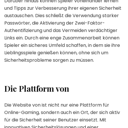
Darüber hinaus können Spieler voneinander lernen
und Tipps zur Verbesserung ihrer eigenen Sicherheit
austauschen. Dies schließt die Verwendung starker
Passwörter, die Aktivierung der Zwei-Faktor-
Authentifizierung und das Vermeiden verdächtiger
Links ein. Durch eine enge Zusammenarbeit können
Spieler ein sicheres Umfeld schaffen, in dem sie ihre
Lieblingsspiele genießen können, ohne sich um
Sicherheitsprobleme sorgen zu müssen.
Die Plattform von
Die Website von ist nicht nur eine Plattform für
Online-Gaming, sondern auch ein Ort, der sich aktiv
für die Sicherheit seiner Benutzer einsetzt. Mit
innovativen Sicherheitslösungen und einer