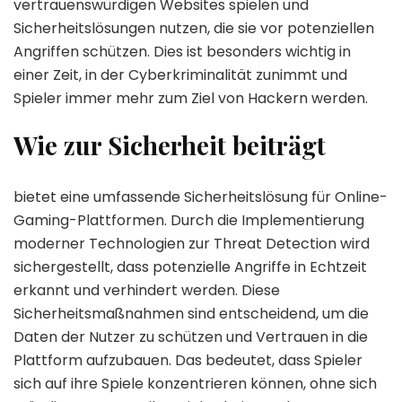
vertrauenswürdigen Websites spielen und
Sicherheitslösungen nutzen, die sie vor potenziellen
Angriffen schützen. Dies ist besonders wichtig in
einer Zeit, in der Cyberkriminalität zunimmt und
Spieler immer mehr zum Ziel von Hackern werden.
Wie zur Sicherheit beiträgt
bietet eine umfassende Sicherheitslösung für Online-
Gaming-Plattformen. Durch die Implementierung
moderner Technologien zur Threat Detection wird
sichergestellt, dass potenzielle Angriffe in Echtzeit
erkannt und verhindert werden. Diese
Sicherheitsmaßnahmen sind entscheidend, um die
Daten der Nutzer zu schützen und Vertrauen in die
Plattform aufzubauen. Das bedeutet, dass Spieler
sich auf ihre Spiele konzentrieren können, ohne sich