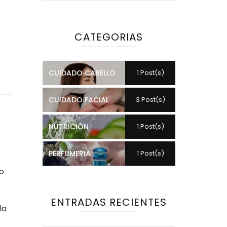
CATEGORIAS
CUIDADO CABELLO
1 Post(s)
CUIDADO FACIAL
3 Post(s)
NUTRICIÓN
1 Post(s)
PERFUMERIA
1 Post(s)
o
ENTRADAS RECIENTES
la