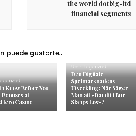
the world dotbig-ltd
financial segments
 puede gustarte...
Uncategorized
Den Digitale
egorized
Spelmarknadens
to Know Before You
Utveckling: När Säger
 Bonuses at
Man att «Bandit i Bur
sHero Casino
Släpps Lös»?