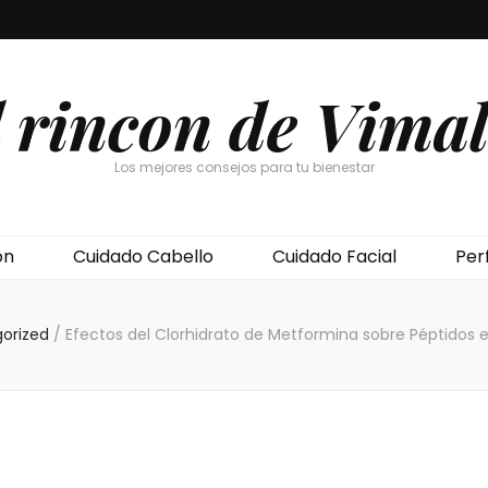
l rincon de Vimal
Los mejores consejos para tu bienestar
ón
Cuidado Cabello
Cuidado Facial
Per
gorized
/
Efectos del Clorhidrato de Metformina sobre Péptidos 