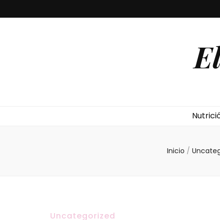
E
Nutrici
Inicio
/
Uncate
Uncategorized