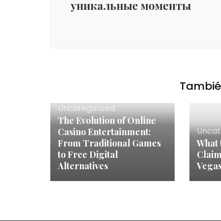
уникальные моменты
También
Uncategorized
The Evolution of Online
Uncat
Casino Entertainment:
From Traditional Games
What 
to Free Digital
Claim
Alternatives
Vega