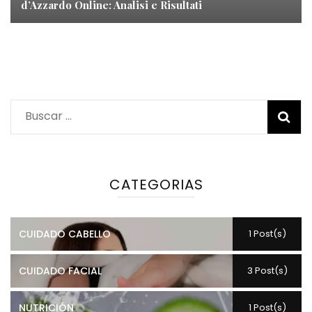
d’Azzardo Online: Analisi e Risultati
Buscar:
CATEGORIAS
CUIDADO CABELLO
1 Post(s)
CUIDADO FACIAL
3 Post(s)
NUTRICIÓN
1 Post(s)