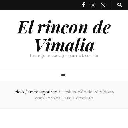
El rincon de
Vimalia
Los mejores consejos para tu bienestar
Inicio
/
Uncategorized
/
Dosificación de Péptidos y
Anastrozolex: Guía Completa