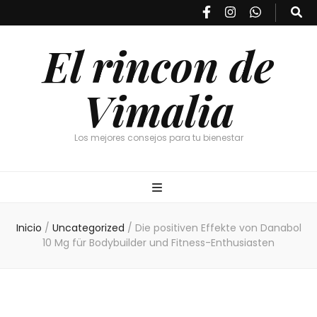
El rincon de
Vimalia
Los mejores consejos para tu bienestar
Inicio
/
Uncategorized
/
Die positiven Effekte von Danabol
10 Mg für Bodybuilder und Fitness-Enthusiasten