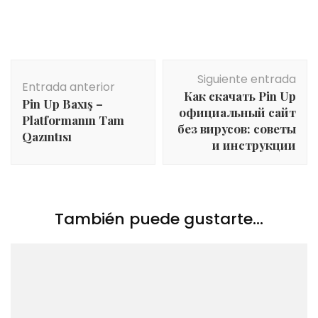
Navegación
Siguiente entrada
de
Entrada anterior
Как скачать Pin Up
entradas
Pin Up Baxış –
официальный сайт
Platformanın Tam
без вирусов: советы
Qazıntısı
и инструкции
También puede gustarte...