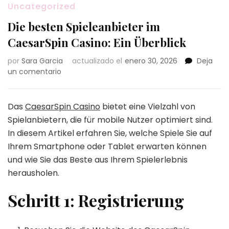
Uncategorized
Die besten Spieleanbieter im
CaesarSpin Casino: Ein Überblick
por
Sara Garcia
actualizado el
enero 30, 2026
Deja
en
un comentario
Die
besten
Spieleanbieter
Das
CaesarSpin Casino
bietet eine Vielzahl von
im
Spielanbietern, die für mobile Nutzer optimiert sind.
CaesarSpin
In diesem Artikel erfahren Sie, welche Spiele Sie auf
Casino:
Ihrem Smartphone oder Tablet erwarten können
Ein
Überblick
und wie Sie das Beste aus Ihrem Spielerlebnis
herausholen.
Schritt 1: Registrierung