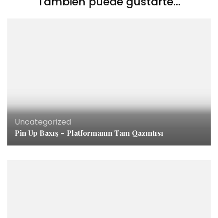
También puede gustarte...
Uncategorized
Pin Up Baxış – Platformanın Tam Qazıntısı