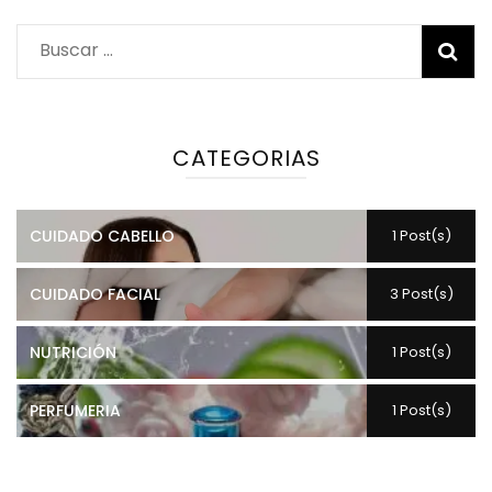
Buscar:
CATEGORIAS
CUIDADO CABELLO
1 Post(s)
CUIDADO FACIAL
3 Post(s)
NUTRICIÓN
1 Post(s)
PERFUMERIA
1 Post(s)