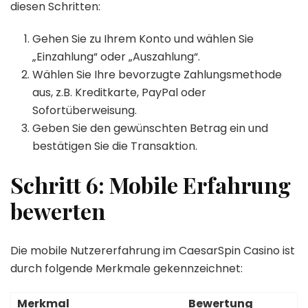
diesen Schritten:
Gehen Sie zu Ihrem Konto und wählen Sie
„Einzahlung“ oder „Auszahlung“.
Wählen Sie Ihre bevorzugte Zahlungsmethode
aus, z.B. Kreditkarte, PayPal oder
Sofortüberweisung.
Geben Sie den gewünschten Betrag ein und
bestätigen Sie die Transaktion.
Schritt 6: Mobile Erfahrung
bewerten
Die mobile Nutzererfahrung im CaesarSpin Casino ist
durch folgende Merkmale gekennzeichnet:
Merkmal
Bewertung