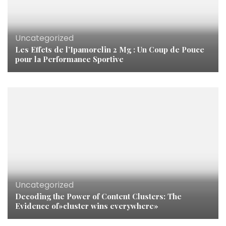
Uncategorized
Les Effets de l’Ipamorelin 2 Mg : Un Coup de Pouce
pour la Performance Sportive
Uncategorized
Decoding the Power of Content Clusters: The
Evidence of»cluster wins everywhere»