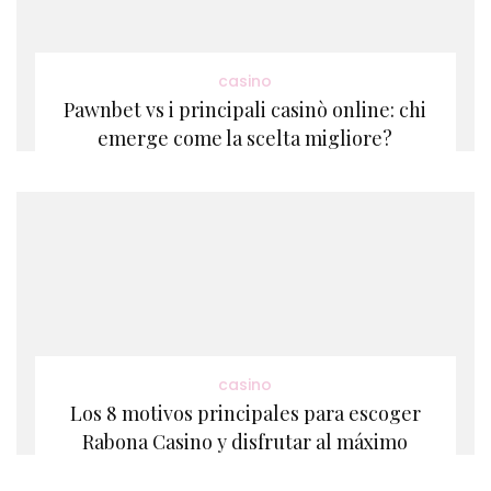
casino
Pawnbet vs i principali casinò online: chi
emerge come la scelta migliore?
casino
Los 8 motivos principales para escoger
Rabona Casino y disfrutar al máximo