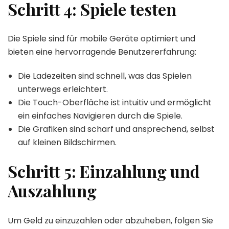
Schritt 4: Spiele testen
Die Spiele sind für mobile Geräte optimiert und
bieten eine hervorragende Benutzererfahrung:
Die Ladezeiten sind schnell, was das Spielen
unterwegs erleichtert.
Die Touch-Oberfläche ist intuitiv und ermöglicht
ein einfaches Navigieren durch die Spiele.
Die Grafiken sind scharf und ansprechend, selbst
auf kleinen Bildschirmen.
Schritt 5: Einzahlung und
Auszahlung
Um Geld zu einzuzahlen oder abzuheben, folgen Sie