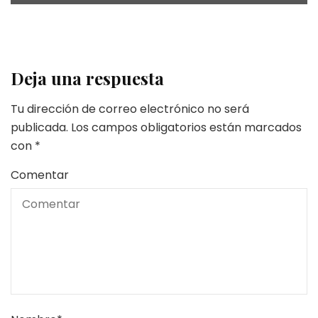
Deja una respuesta
Tu dirección de correo electrónico no será
publicada.
Los campos obligatorios están marcados
con
*
Comentar