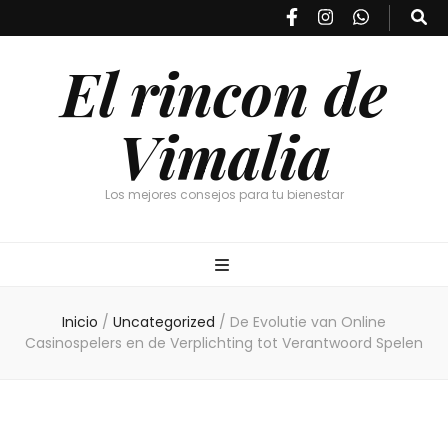
El rincon de
Vimalia
Los mejores consejos para tu bienestar
Inicio
/
Uncategorized
/
De Evolutie van Online
Casinospelers en de Verplichting tot Verantwoord Spelen