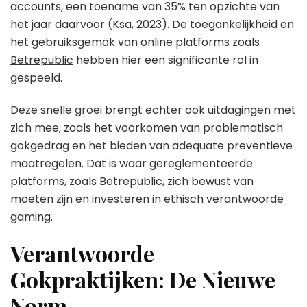
accounts
, een toename van 35% ten opzichte van
het jaar daarvoor (Ksa, 2023). De toegankelijkheid en
het gebruiksgemak van online platforms zoals
Betrepublic
hebben hier een significante rol in
gespeeld.
Deze snelle groei brengt echter ook uitdagingen met
zich mee, zoals het voorkomen van problematisch
gokgedrag en het bieden van adequate preventieve
maatregelen. Dat is waar gereglementeerde
platforms, zoals Betrepublic, zich bewust van
moeten zijn en investeren in ethisch verantwoorde
gaming.
Verantwoorde
Gokpraktijken: De Nieuwe
Norm