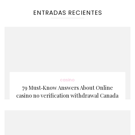
ENTRADAS RECIENTES
casino
79 Must‑Know Answers About Online
casino no verification withdrawal Canada