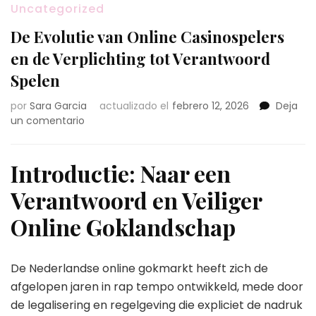
Uncategorized
De Evolutie van Online Casinospelers
en de Verplichting tot Verantwoord
Spelen
por
Sara Garcia
actualizado el
febrero 12, 2026
Deja
en
un comentario
De
Evolutie
van
Introductie: Naar een
Online
Verantwoord en Veiliger
Casinospelers
en
Online Goklandschap
de
Verplichting
tot
De Nederlandse online gokmarkt heeft zich de
Verantwoord
Spelen
afgelopen jaren in rap tempo ontwikkeld, mede door
de legalisering en regelgeving die expliciet de nadruk