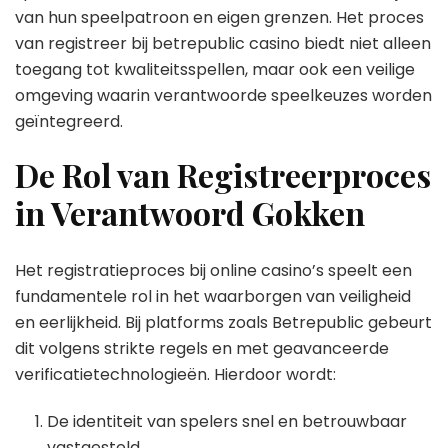
van hun speelpatroon en eigen grenzen. Het proces
van registreer bij betrepublic casino biedt niet alleen
toegang tot kwaliteitsspellen, maar ook een veilige
omgeving waarin verantwoorde speelkeuzes worden
geïntegreerd.
De Rol van Registreerproces
in Verantwoord Gokken
Het registratieproces bij online casino’s speelt een
fundamentele rol in het waarborgen van veiligheid
en eerlijkheid. Bij platforms zoals Betrepublic gebeurt
dit volgens strikte regels en met geavanceerde
verificatietechnologieën. Hierdoor wordt:
De identiteit van spelers snel en betrouwbaar
vastgesteld