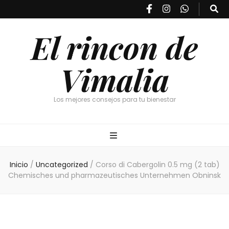
El rincon de
Vimalia
Los mejores consejos para tu bienestar
Inicio
/
Uncategorized
/
Corso di Cabergolin 0.5 mg (2 tab)
Chemisches und pharmazeutisches Unternehmen Obninsk