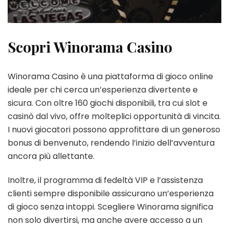
Scopri Winorama Casino
Winorama Casino è una piattaforma di gioco online
ideale per chi cerca un’esperienza divertente e
sicura. Con oltre 160 giochi disponibili, tra cui slot e
casinò dal vivo, offre molteplici opportunità di vincita.
I nuovi giocatori possono approfittare di un generoso
bonus di benvenuto, rendendo l’inizio dell’avventura
ancora più allettante.
Inoltre, il programma di fedeltà VIP e l’assistenza
clienti sempre disponibile assicurano un’esperienza
di gioco senza intoppi. Scegliere Winorama significa
non solo divertirsi, ma anche avere accesso a un