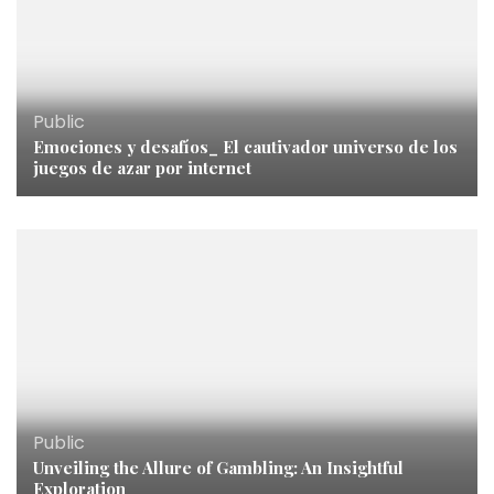
Public
Emociones y desafíos_ El cautivador universo de los
juegos de azar por internet
Public
Unveiling the Allure of Gambling: An Insightful
Exploration