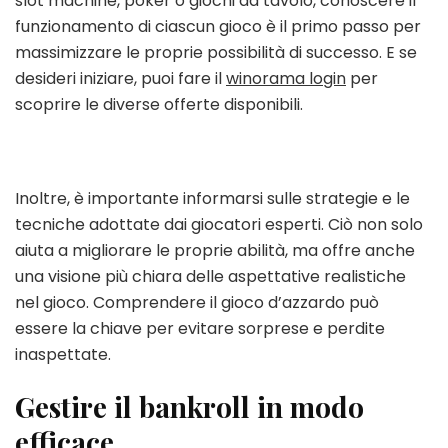
slot machine, poker o giochi da tavolo, conoscere il
funzionamento di ciascun gioco è il primo passo per
massimizzare le proprie possibilità di successo. E se
desideri iniziare, puoi fare il
winorama login
per
scoprire le diverse offerte disponibili.
Inoltre, è importante informarsi sulle strategie e le
tecniche adottate dai giocatori esperti. Ciò non solo
aiuta a migliorare le proprie abilità, ma offre anche
una visione più chiara delle aspettative realistiche
nel gioco. Comprendere il gioco d’azzardo può
essere la chiave per evitare sorprese e perdite
inaspettate.
Gestire il bankroll in modo
efficace