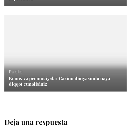
Public
Bonus və promociyalar Casino dünyasında nəyə
diqqət etməlisiniz
Deja una respuesta