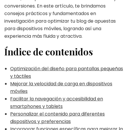
la
conversiones. En este artículo, te brindamos
experiencia
consejos prácticos y fundamentados en
del
investigación para optimizar tu blog de apuestas
usuario
para dispositivos móviles, logrando así una
experiencia más fluida y atractiva.
Índice de contenidos
Optimización del diseño para pantallas pequeñas
y táctiles
Mejorar la velocidad de carga en dispositivos
móviles
Facilitar la navegación y accesibilidad en
smartphones y tablets
Personalizar el contenido para diferentes
dispositivos y preferencias
Incorporar funciones específicas para mejorar la