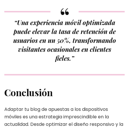
“Una experiencia móvil optimizada
puede elevar la tasa de retención de
usuarios en un 50%, transformando
visitantes ocasionales en clientes
fieles.”
Conclusión
Adaptar tu blog de apuestas a los dispositivos
móviles es una estrategia imprescindible en la
actualidad. Desde optimizar el diseño responsivo y la