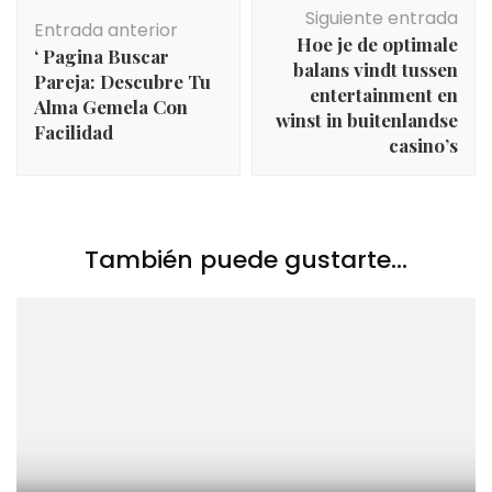
Navegación
Siguiente entrada
de
Entrada anterior
Hoe je de optimale
entradas
‘ Pagina Buscar
balans vindt tussen
Pareja: Descubre Tu
entertainment en
Alma Gemela Con
winst in buitenlandse
Facilidad
casino’s
También puede gustarte...