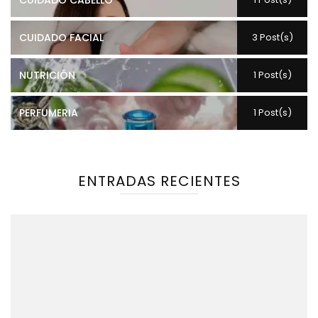
CUIDADO FACIAL
3 Post(s)
NUTRICIÓN
1 Post(s)
PERFUMERIA
1 Post(s)
ENTRADAS RECIENTES