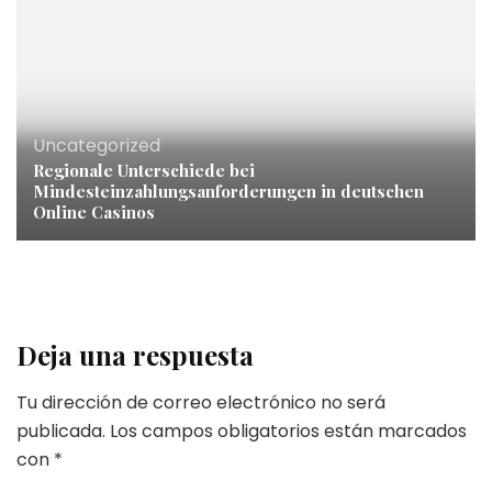
Uncategorized
Regionale Unterschiede bei
Mindesteinzahlungsanforderungen in deutschen
Online Casinos
Deja una respuesta
Tu dirección de correo electrónico no será
publicada.
Los campos obligatorios están marcados
con
*