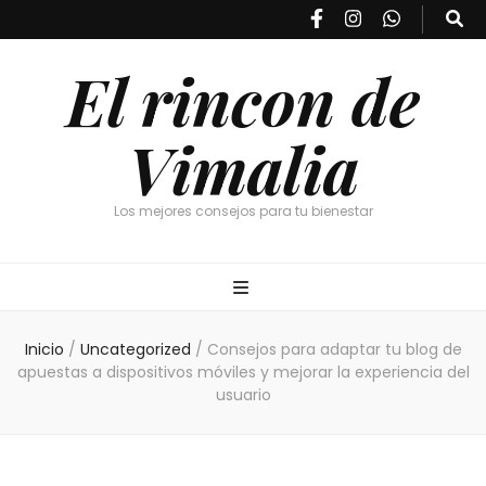
El rincon de
Vimalia
Los mejores consejos para tu bienestar
Inicio
/
Uncategorized
/
Consejos para adaptar tu blog de
apuestas a dispositivos móviles y mejorar la experiencia del
usuario