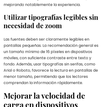
mejorando notablemente la experiencia.
Utilizar tipografías legibles sin
necesidad de zoom
Las fuentes deben ser claramente legibles en
pantallas pequeñas. La recomendación general es
un tamaño mínimo de 16 píxeles en dispositivos
móviles, con suficiente contraste entre texto y
fondo. Además, usar tipografías sin serifas, como
Arial o Roboto, favorece la lectura en pantallas de
menor tamaño, permitiendo que los lectores
comprendan la información rápidamente.
Mejorar la velocidad de
carga en dispositivos