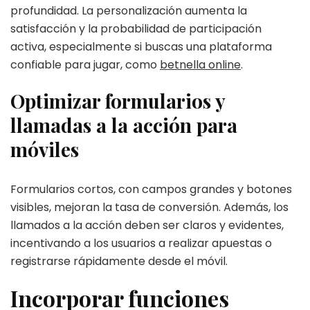
profundidad. La personalización aumenta la
satisfacción y la probabilidad de participación
activa, especialmente si buscas una plataforma
confiable para jugar, como
betnella online
.
Optimizar formularios y
llamadas a la acción para
móviles
Formularios cortos, con campos grandes y botones
visibles, mejoran la tasa de conversión. Además, los
llamados a la acción deben ser claros y evidentes,
incentivando a los usuarios a realizar apuestas o
registrarse rápidamente desde el móvil.
Incorporar funciones