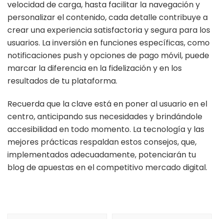
velocidad de carga, hasta facilitar la navegación y
personalizar el contenido, cada detalle contribuye a
crear una experiencia satisfactoria y segura para los
usuarios. La inversión en funciones específicas, como
notificaciones push y opciones de pago móvil, puede
marcar la diferencia en la fidelización y en los
resultados de tu plataforma.
Recuerda que la clave está en poner al usuario en el
centro, anticipando sus necesidades y brindándole
accesibilidad en todo momento. La tecnología y las
mejores prácticas respaldan estos consejos, que,
implementados adecuadamente, potenciarán tu
blog de apuestas en el competitivo mercado digital.