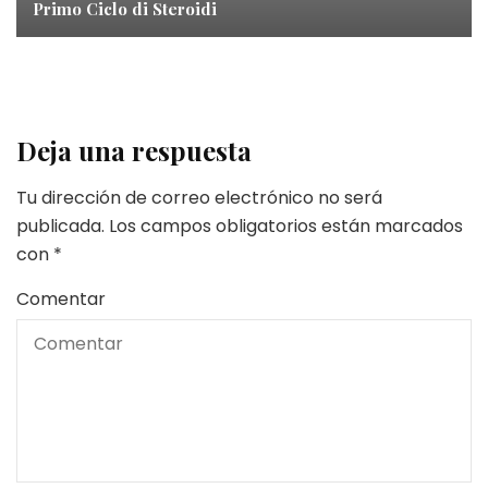
Primo Ciclo di Steroidi
Deja una respuesta
Tu dirección de correo electrónico no será
publicada.
Los campos obligatorios están marcados
con
*
Comentar