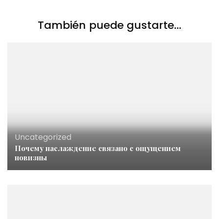
También puede gustarte...
Uncategorized
Почему наслаждение связано с ощущением
новизны