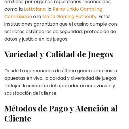
emitidas por órganos regulatorios reconocidos,
como la
Lottoland
, la
Reino Unido Gambling
Commission
o la
Malta Gaming Authority
. Estas
instituciones garantizan que el casino cumple con
estrictos estándares de seguridad, protección de
datos y justicia en los juegos.
Variedad y Calidad de Juegos
Desde tragamonedas de última generación hasta
apuestas en vivo, la calidad y diversidad de juegos
reflejan la inversión del operador en innovación y
satisfacción del cliente.
Métodos de Pago y Atención al
Cliente