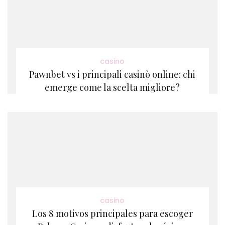
casino
Pawnbet vs i principali casinò online: chi
emerge come la scelta migliore?
casino
Los 8 motivos principales para escoger