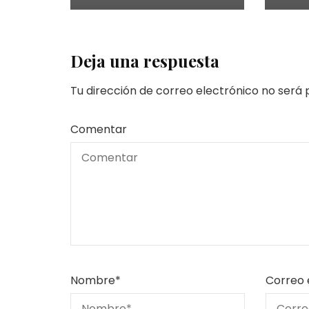
Deja una respuesta
Tu dirección de correo electrónico no será 
Comentar
Nombre
*
Correo 