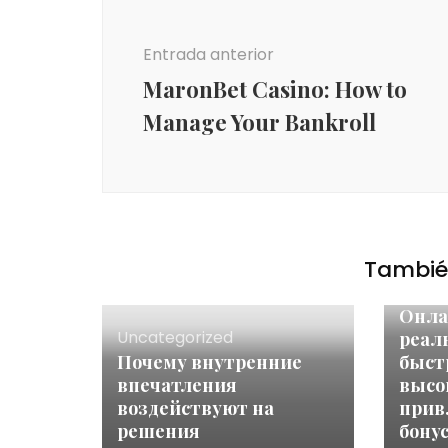
de
entradas
Entrada anterior
MaronBet Casino: How to
Manage Your Bankroll
También
Uncat
Онла
Uncategorized
реал
Почему внутренние
быст
впечатления
высо
воздействуют на
прив
решения
бону