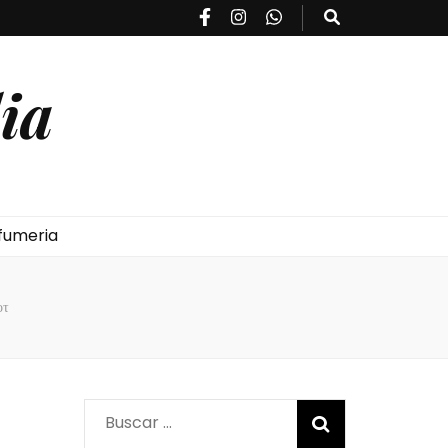
ia
fumeria
οτ
Buscar: