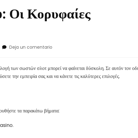
o: Οι Κορυφαίες
en
Deja un comentario
cazinostra
casino:
Οι
πιλογή των σωστών σλοτ μπορεί να φαίνεται δύσκολη. Σε αυτόν τον οδ
Κορυφαίες
ετε την εμπειρία σας και να κάνετε τις καλύτερες επιλογές.
Επιλογές
Σλοτ
λουθήστε τα παρακάτω βήματα:
casino.