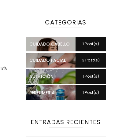
CATEGORIAS
CUIDADO CABELLO
1 Post(s)
CUIDADO FACIAL
3 Post(s)
ηγό,
NUTRICIÓN
1 Post(s)
PERFUMERIA
1 Post(s)
ENTRADAS RECIENTES