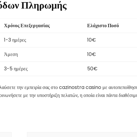
θόδων Πληρωμής
Χρόνος Επεξεργασίας
Ελάχιστο Ποσό
1-3 ημέρες
10€
Άμεση
10€
3-5 ημέρες
50€
λαύσετε την εμπειρία σας στο cazinostra casino με αυτοπεποίθησ
οινωνήσετε με την υποστήριξη πελατών, η οποία είναι πάντα διαθέσιμ