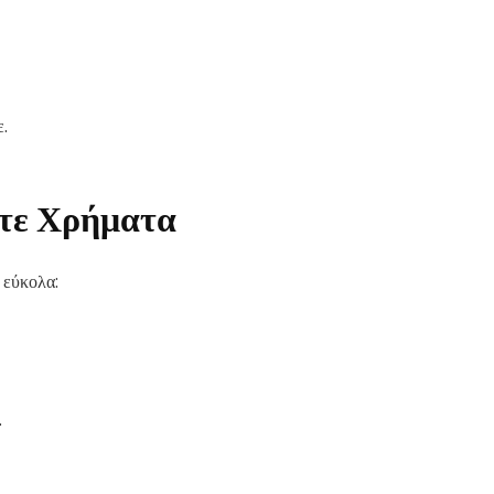
.
ετε Χρήματα
 εύκολα:
.