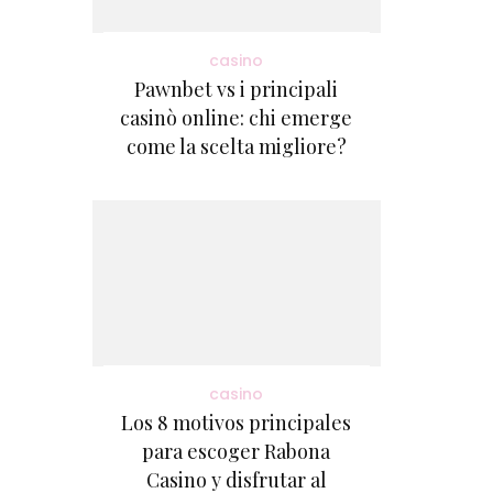
casino
Pawnbet vs i principali
casinò online: chi emerge
come la scelta migliore?
casino
Los 8 motivos principales
para escoger Rabona
Casino y disfrutar al