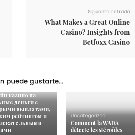
Siguiente entrada
What Makes a Great Online
Casino? Insights from
Betfoxx Casino
 puede gustarte...
egorized
йн казино на
ьные деньги с
рыми выплатами,
Uncategorized
ким рейтингом и
лекательными
Comment la WADA
сами
détecte les stéroïdes