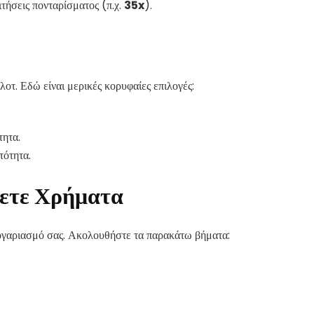
ιτήσεις πονταρίσματος (π.χ.
35x
).
λοτ. Εδώ είναι μερικές κορυφαίες επιλογές:
τητα.
ότητα.
σετε Χρήματα
 λογαριασμό σας. Ακολουθήστε τα παρακάτω βήματα: