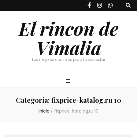
El rincon de
Vimalia
Los mejores consejos para tu bienestar
Categoría:
fixprice-katalog.ru 10
Inicio
/
fixprice-katalog.ru 10