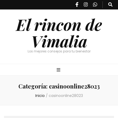
El rincon de
Vimalia
Los mejores consejos para tu bienestar
Categoría:
casinoonline28023
Inicio
/
casinoonline28023