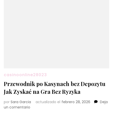
casinoonline28023
Przewodnik po Kasynach bez Depozytu
Jak Zyskać na Gra Bez Ryzyka
por
Sara Garcia
actualizado el
febrero 28, 2026
Deja
en
un comentario
Przewodnik