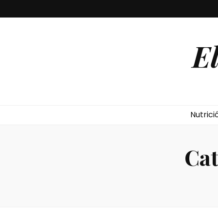
E
Nutrici
Cat