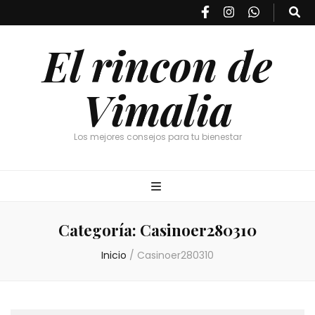
El rincon de
Vimalia
Los mejores consejos para tu bienestar
Categoría:
Casinoer280310
Inicio
/
Casinoer280310