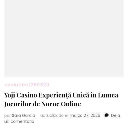
casinobet260320
Yoji Casino Experiență Unică în Lumea
Jocurilor de Noroc Online
por
Sara Garcia
actualizado el
marzo 27, 2026
Deja
en
un comentario
Yoji